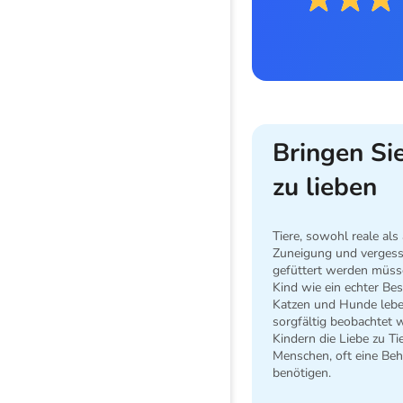
Bringen Sie
zu lieben
Tiere, sowohl reale al
Zuneigung und vergess
gefüttert werden müsse
Kind wie ein echter Bes
Katzen und Hunde leben
sorgfältig beobachtet 
Kindern die Liebe zu Ti
Menschen, oft eine Beh
benötigen.