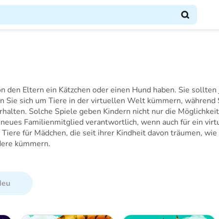
on den Eltern ein Kätzchen oder einen Hund haben. Sie sollten 
n Sie sich um Tiere in der virtuellen Welt kümmern, während S
halten. Solche Spiele geben Kindern nicht nur die Möglichkei
n neues Familienmitglied verantwortlich, wenn auch für ein virt
r Tiere für Mädchen, die seit ihrer Kindheit davon träumen, wi
dere kümmern.
Neu