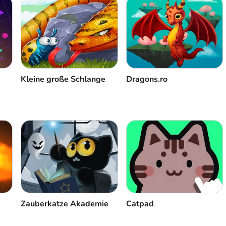
Kleine große Schlange
Dragons.ro
Zauberkatze Akademie
Сatpad