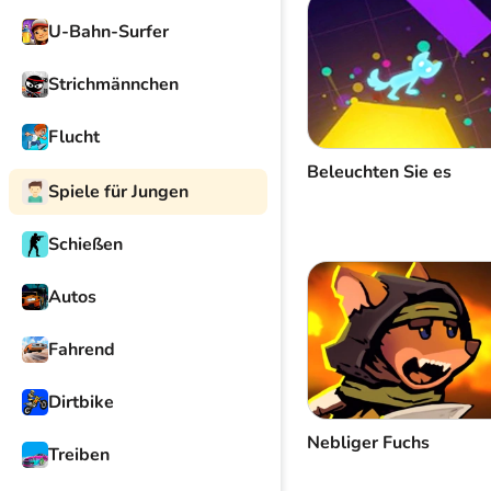
U-Bahn-Surfer
Strichmännchen
Flucht
Beleuchten Sie es
Spiele für Jungen
Schießen
Autos
Fahrend
Dirtbike
Nebliger Fuchs
Treiben