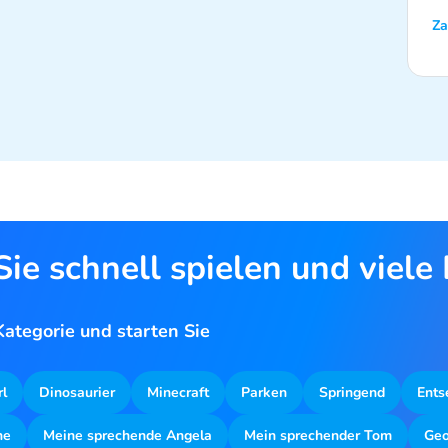
Za
ie schnell spielen und viele
ategorie und starten Sie
rl
Dinosaurier
Minecraft
Parken
Springend
Ents
ne
Meine sprechende Angela
Mein sprechender Tom
Geo