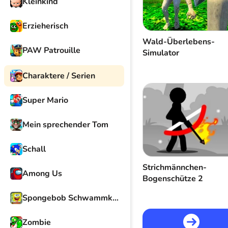
Kleinkind
Erzieherisch
Wald-Überlebens-
PAW Patrouille
Simulator
Charaktere / Serien
Super Mario
Mein sprechender Tom
Schall
Strichmännchen-
Among Us
Bogenschütze 2
Spongebob Schwammkopf
Zombie