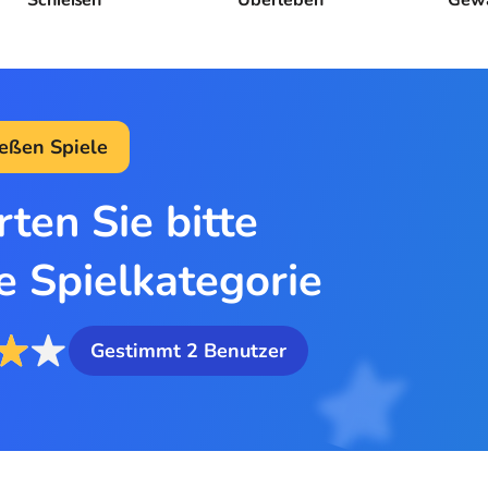
eßen Spiele
ten Sie bitte
e Spielkategorie
Gestimmt
2
Benutzer