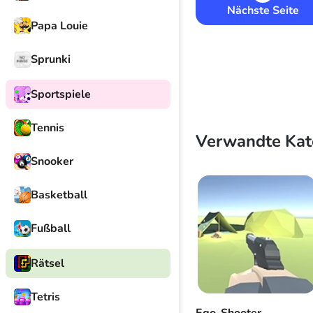
Nächste Seite
Papa Louie
Sprunki
Sportspiele
Tennis
Verwandte Kat
Snooker
Basketball
Fußball
Rätsel
Tetris
Ego-Shooter