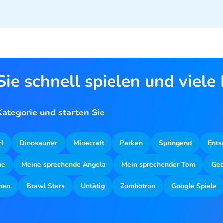
ie schnell spielen und viele
ategorie und starten Sie
rl
Dinosaurier
Minecraft
Parken
Springend
Ents
ne
Meine sprechende Angela
Mein sprechender Tom
Geo
ben
Brawl Stars
Untätig
Zombotron
Google Spiele