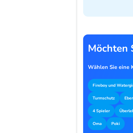
Möchten S
Wählen Sie eine K
Fireboy und Watergi
Turmschutz
Ebe
4 Spieler
Überle
Oma
Poki