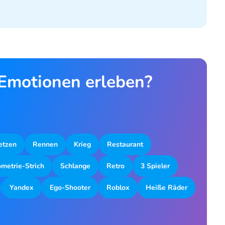
 Emotionen erleben?
etzen
Rennen
Krieg
Restaurant
metrie-Strich
Schlange
Retro
3 Spieler
Yandex
Ego-Shooter
Roblox
Heiße Räder