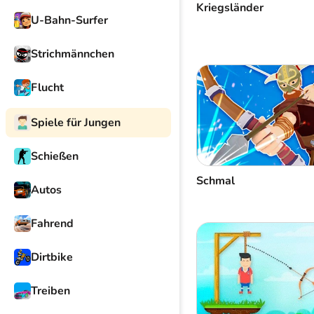
Kriegsländer
U-Bahn-Surfer
Strichmännchen
Flucht
Spiele für Jungen
Schießen
Schmal
Autos
Fahrend
Dirtbike
Treiben