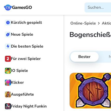
GamesGO
Kürzlich gespielt
Online-Spiele
Akti
Bogenschieß
Neue Spiele
Die besten Spiele
Bester
Für zwei Spieler
IO Spiele
Klicker
Ausgeführte
Friday Night Funkin