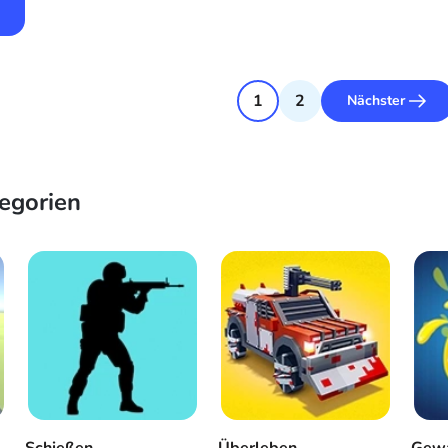
1
2
Nächster
egorien
Schießen
Überleben
Gewa