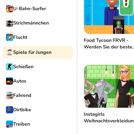
U-Bahn-Surfer
Strichmännchen
Flucht
Food Tycoon FRVR -
Werden Sie der beste
Spiele für Jungen
Koch der Welt
Schießen
Autos
Fahrend
Dirtbike
Instagirls
Weihnachtsverkleidun
Treiben