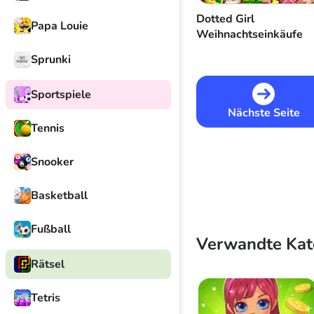
Dotted Girl
Papa Louie
Weihnachtseinkäufe
Sprunki
Sportspiele
Nächste Seite
Tennis
Snooker
Basketball
Fußball
Verwandte Kat
Rätsel
Tetris