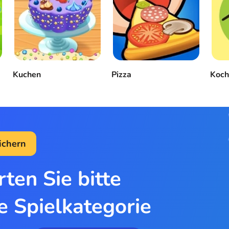
Kuchen
Pizza
Koch
ichern
ten Sie bitte
e Spielkategorie