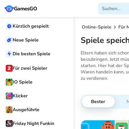
GamesGO
Kürzlich gespielt
Online-Spiele
Für 
Spiele speic
Neue Spiele
Eltern haben sich scho
Die besten Spiele
beizubringen. Jetzt mü
starten. Hier hat der S
Für zwei Spieler
Waren handeln kann, und
zu verdienen.
IO Spiele
Klicker
Bester
Ausgeführte
Friday Night Funkin