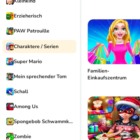
Kleinkind
Erzieherisch
PAW Patrouille
Charaktere / Serien
Super Mario
Familien-
Mein sprechender Tom
Einkaufszentrum
Schall
Among Us
Spongebob Schwammkopf
Zombie