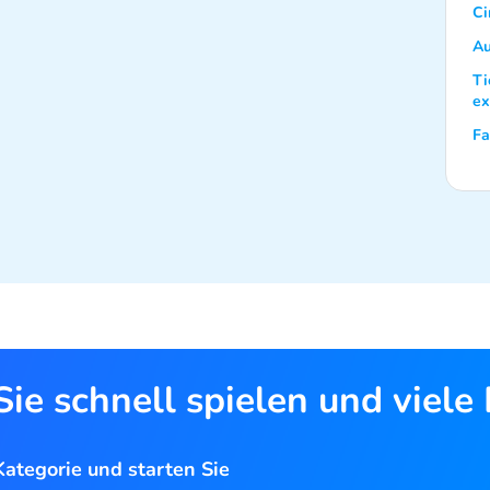
Ci
Au
Ti
ex
Fa
ie schnell spielen und viele
ategorie und starten Sie