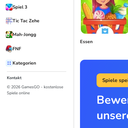
Spiel 3
Tic Tac Zehe
Mah-Jongg
Essen
FNF
Kategorien
Kontakt
Spiele spe
© 2026 GamesGO - kostenlose
Spiele online
Bewer
unser