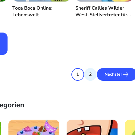
Toca Boca Online:
Sheriff Callies Wilder
Lebenswelt
West-Stellvertreter für
einen Tag
1
2
Nächster
egorien