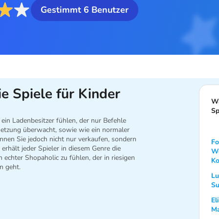
Gestimmt
6
Benutzer
e Spiele für Kinder
Wa
Sp
ein Ladenbesitzer fühlen, der nur Befehle
etzung überwacht, sowie wie ein normaler
nnen Sie jedoch nicht nur verkaufen, sondern
Fo
erhält jeder Spieler in diesem Genre die
We
n echter Shopaholic zu fühlen, der in riesigen
Ko
n geht.
Lu
Su
El
Ma