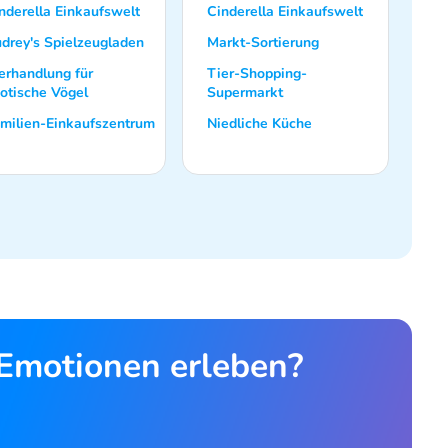
nderella Einkaufswelt
Cinderella Einkaufswelt
drey's Spielzeugladen
Markt-Sortierung
erhandlung für
Tier-Shopping-
otische Vögel
Supermarkt
milien-Einkaufszentrum
Niedliche Küche
 Emotionen erleben?