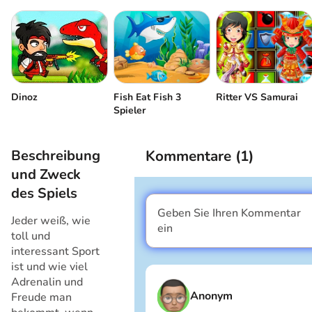
Superstrike
Spieler 2
Bewegung
Schlagen
Superstrike
Fish Eat Fish 3
Ritter VS Samurai
Dinoz
Spieler
Beschreibung
Kommentare (
1
)
und Zweck
des Spiels
Geben Sie Ihren Kommentar
Jeder weiß, wie
Ich bin ein Junge
ein
toll und
interessant Sport
ist und wie viel
Adrenalin und
Anonym
Freude man