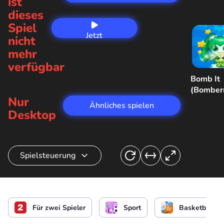
ist
dieses
Spiel
Jetzt
nicht
spielen
mehr
verfügbar
Bomb It
(Bomber
Nur
Ähnliches spielen
Desktop
Spielsteuerung
Spieler 1
Bewegung
Schlagen
Für zwei Spieler
Sport
Basketball