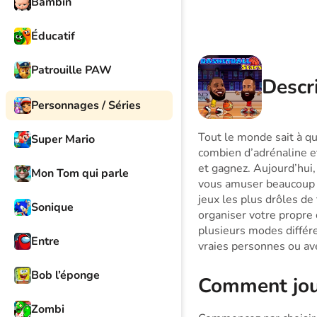
Bambin
Éducatif
Patrouille PAW
Descri
Personnages / Séries
Tout le monde sait à que
Super Mario
combien d’adrénaline et
et gagnez. Aujourd’hui,
Mon Tom qui parle
vous amuser beaucoup d
jeux les plus drôles de
Sonique
organiser votre propre 
plusieurs modes différ
Entre
vraies personnes ou ave
Bob l’éponge
Comment jo
Zombi