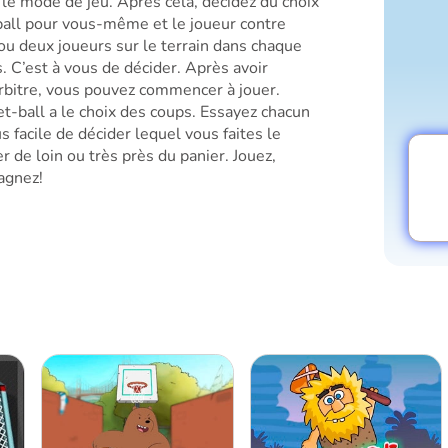
le mode de jeu. Après cela, décidez du choix
ball pour vous-même et le joueur contre
n ou deux joueurs sur le terrain dans chaque
C’est à vous de décider. Après avoir
’arbitre, vous pouvez commencer à jouer.
t-ball a le choix des coups. Essayez chacun
us facile de décider lequel vous faites le
r de loin ou très près du panier. Jouez,
agnez!