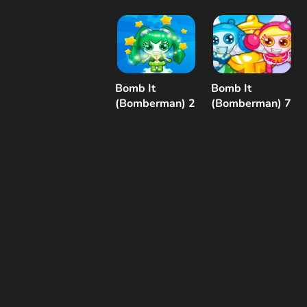
Bomb It
Bomb It
(Bomberman) 2
(Bomberman) 7