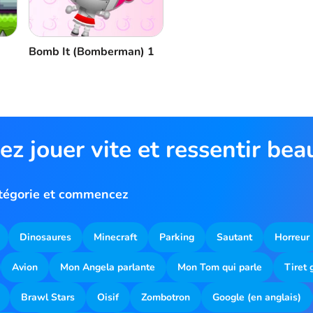
Bomb It (Bomberman) 1
ez jouer vite et ressentir be
atégorie et commencez
Dinosaures
Minecraft
Parking
Sautant
Horreur
Avion
Mon Angela parlante
Mon Tom qui parle
Tiret
Brawl Stars
Oisif
Zombotron
Google (en anglais)