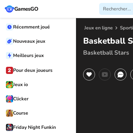
GamesGO
Récemment joué
Jeux en ligne
Sporti
Basketball S
Nouveaux jeux
Basketball Stars
Meilleurs jeux
Pour deux joueurs
Jeux io
Clicker
Course
Friday Night Funkin