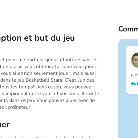
Comme
ption et but du jeu
l point le sport est génial et intéressant et
 de plaisir vous obtenez lorsque vous jouez
 vous allez non seulement jouer, mais aussi
pre
ans le jeu Basketball Stars. C’est l’un des
 tous les temps! Dans ce jeu, vous pouvez
championnat entre vous et vos amis. Il existe
ents dans ce jeu. Vous pouvez jouer avec de
c l’ordinateur.
uer