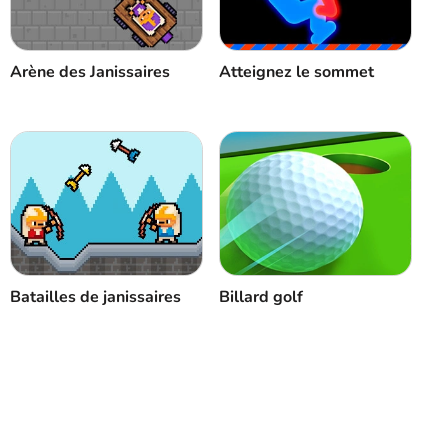
Annuler
Commentaire
Arène des Janissaires
Atteignez le sommet
Batailles de janissaires
Billard golf