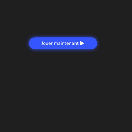
Jouer maintenant