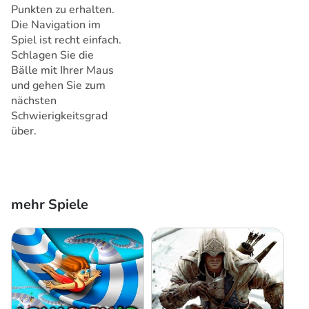
Punkten zu erhalten.
Die Navigation im
Spiel ist recht einfach.
Schlagen Sie die
Abbrechen
Bälle mit Ihrer Maus
und gehen Sie zum
nächsten
Schwierigkeitsgrad
über.
mehr Spiele