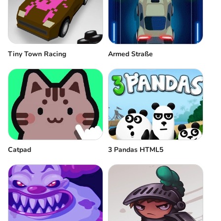
Tiny Town Racing
Аrmed Straße
Сatpad
3 Pandas HTML5