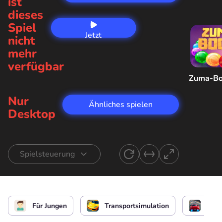
ist
dieses
Spiel
Jetzt
nicht
spielen
mehr
verfügbar
Zuma-B
Nur
Ähnliches spielen
Desktop
Spielsteuerung
Autofahren
oder
Für Jungen
Transportsimulation
Ren