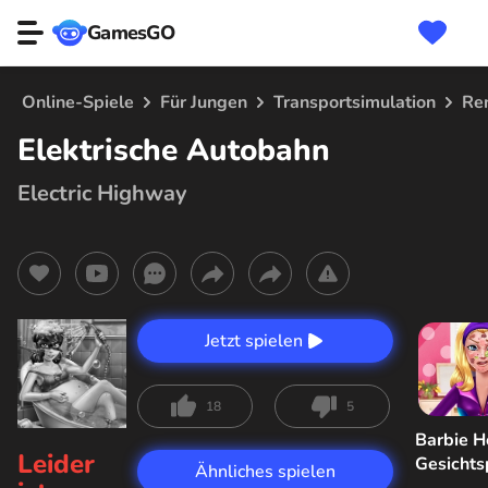
GamesGO
Online-Spiele
Für Jungen
Transportsimulation
Re
Elektrische Autobahn
Electric Highway
Jetzt spielen
18
5
Barbie H
Leider
Gesicht
Ähnliches spielen