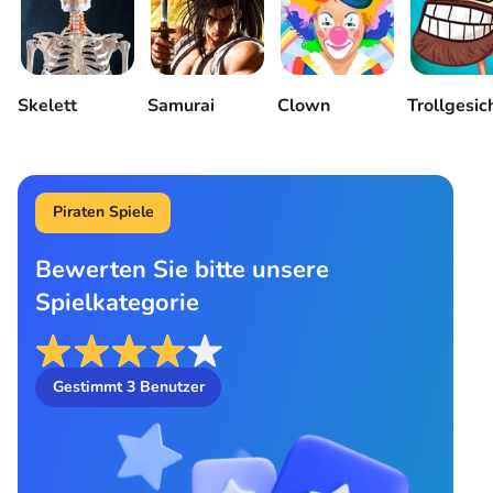
Skelett
Samurai
Clown
Trollgesic
Piraten Spiele
Bewerten Sie bitte unsere
Spielkategorie
Gestimmt
3
Benutzer