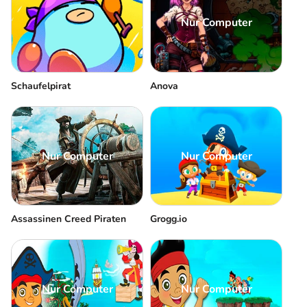
Nur Computer
Schaufelpirat
Anova
Nur Computer
Nur Computer
Assassinen Creed Piraten
Grogg.io
Nur Computer
Nur Computer