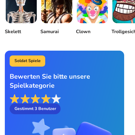
Skelett
Samurai
Clown
Trollgesic
Soldat Spiele
Bewerten Sie bitte unsere
Spielkategorie
Gestimmt
3
Benutzer