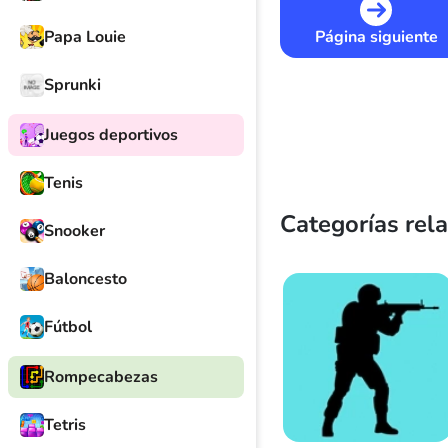
Página siguiente
Papa Louie
Sprunki
Juegos deportivos
Tenis
Categorías rel
Snooker
Baloncesto
Fútbol
Rompecabezas
Tetris