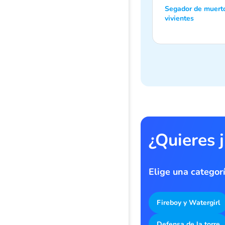
Segador de muert
vivientes
¿Quieres 
Elige una categor
Fireboy y Watergirl
Defensa de la torre