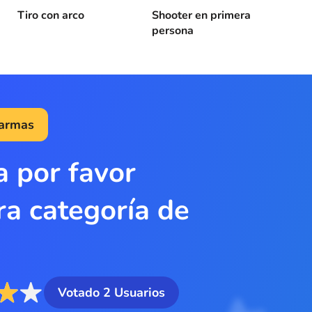
Tiro con arco
Shooter en primera
persona
 armas
a por favor
ra categoría de
Votado
2
Usuarios