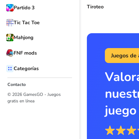
Tiroteo
Partido 3
Tic Tac Toe
Mahjong
FNF mods
Juegos de
Categorías
Valor
Contacto
nuest
© 2026 GamesGO - Juegos
gratis en línea
juego