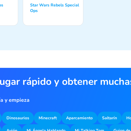
os
Star Wars Rebels Special
Ops
jugar rápido y obtener much
ía y empieza
Dinosaurios
Minecraft
Aparcamiento
Saltarín
Ho
Avión
Mi Ángela Hablando
Mi Talking Tom
Guion de