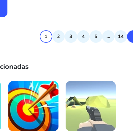
1
2
3
4
5
...
14
acionadas