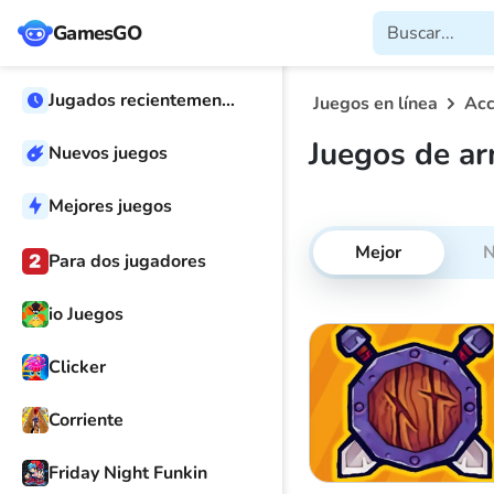
GamesGO
Jugados recientemente
Juegos en línea
Acc
Juegos de a
Nuevos juegos
Mejores juegos
Mejor
N
Para dos jugadores
io Juegos
Clicker
Corriente
Friday Night Funkin