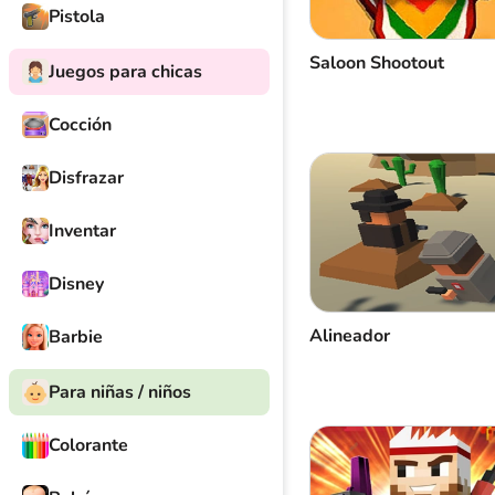
Pistola
Saloon Shootout
Juegos para chicas
Cocción
Disfrazar
Inventar
Disney
Alineador
Barbie
Para niñas / niños
Colorante