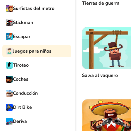
Tierras de guerra
Surfistas del metro
Stickman
Escapar
Juegos para niños
Tiroteo
Salva al vaquero
Coches
Conducción
Dirt Bike
Deriva