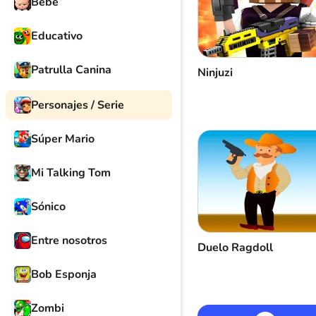
Bebé
Educativo
Patrulla Canina
Ninjuzi
Personajes / Serie
Súper Mario
Mi Talking Tom
Sónico
Entre nosotros
Duelo Ragdoll
Bob Esponja
Zombi