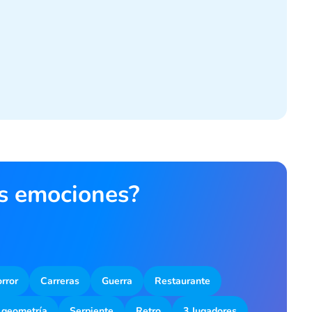
as emociones?
rror
Carreras
Guerra
Restaurante
 geometría
Serpiente
Retro
3 Jugadores