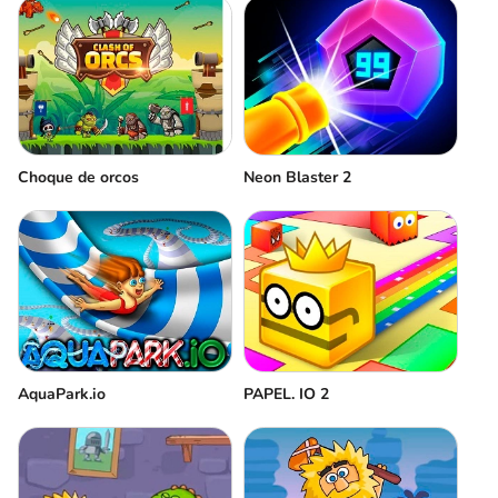
Choque de orcos
Neon Blaster 2
AquaPark.io
PAPEL. IO 2