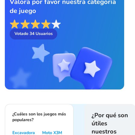
Valora por favor nuestra categoría
de juego
Votado
34
Usuarios
¿Cuáles son los juegos más
¿Por qué son
populares?
útiles
nuestros
Excavadora
Moto X3M