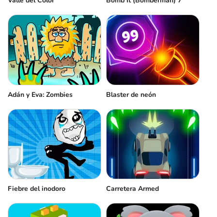
Valle del Color
Bomb It (Bomberman) 7
Adán y Eva: Zombies
Blaster de neón
Fiebre del inodoro
Carretera Аrmed