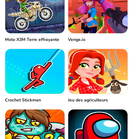
Venge.io
Moto X3M Terre effrayante
Crochet Stickman
Jeu des agriculteurs