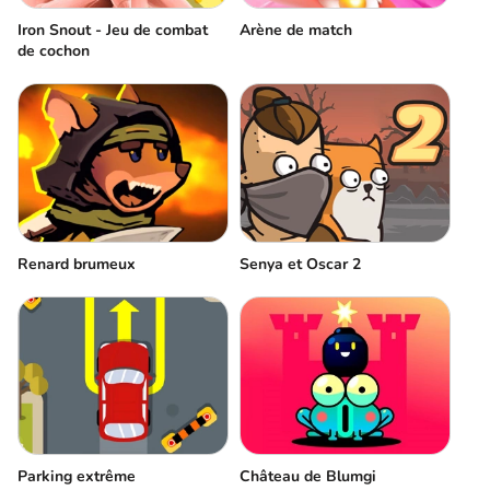
Iron Snout - Jeu de combat
Arène de match
de cochon
Renard brumeux
Senya et Oscar 2
Parking extrême
Château de Blumgi