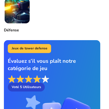
Défense
Jeux de tower defense
Évaluez s’il vous plaît notre
catégorie de jeu
Voté
5
Utilisateurs