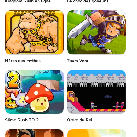
Kingdom Rush en ligne
Le choc des gobelins
Héros des mythes
Tours Vera
Ordre du Roi
Slime Rush TD 2