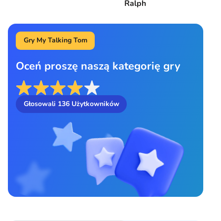
Ralph
Gry My Talking Tom
Oceń proszę naszą kategorię gry
Głosowali
136
Użytkowników