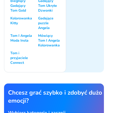
Biegnący
Gadający
Gadający
Tom Ukryte
Tom Gold
Dzwonki
Kolorowanka
Gadające
Kitty
puzzle
Angela
Tom I Angela
Mówiący
Moda Insta
Tom I Angela
Kolorowanka
Tom i
przyjaciele
Connect
Chcesz grać szybko i zdobyć dużo
emocji?
Wybierz kategorię i zacznij