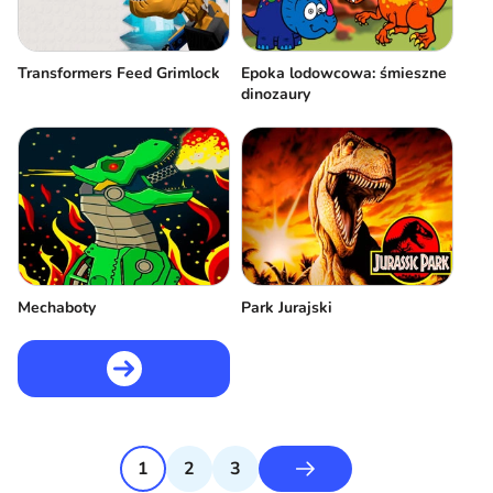
Transformers Feed Grimlock
Epoka lodowcowa: śmieszne
dinozaury
Mechaboty
Park Jurajski
1
2
3