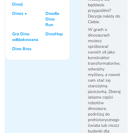
Dino)
będziecie
przyjaciółmi?
Dinoz •
Doodle
Decyzja należy do
Dino
Ciebie.
Run
W grach o
Gra Dino
DinoHop
dinozaurach
odblokowana
możesz
spróbować
Dino Bros
swoich sił jako
konstruktor
transformatorów,
odważny
myśliwy, a nawet
sam stać się
starożytną
jaszczurką. Zbieraj
żelazne części
robotów
dinozaura,
podróżuj do
prehistorycznego
świata lub niszcz
budynki dla