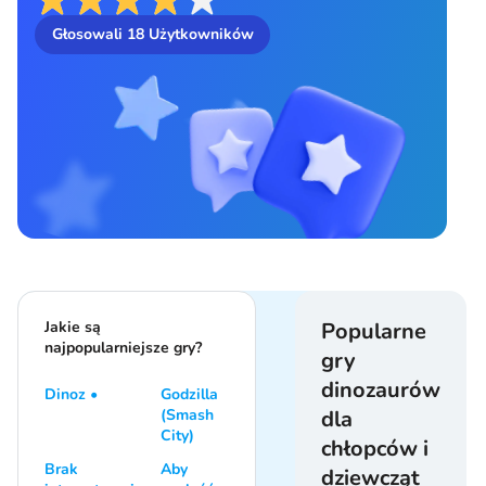
Głosowali
18
Użytkowników
Jakie są
Popularne
najpopularniejsze gry?
gry
dinozaurów
Dinoz •
Godzilla
(Smash
dla
City)
chłopców i
Brak
Aby
dziewcząt