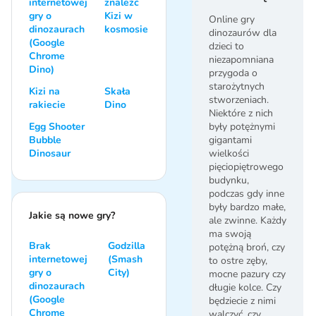
internetowej
znaleźć
gry o
Kizi w
Online gry
dinozaurach
kosmosie
dinozaurów dla
(Google
dzieci to
Chrome
niezapomniana
Dino)
przygoda o
starożytnych
Kizi na
Skała
stworzeniach.
rakiecie
Dino
Niektóre z nich
Egg Shooter
były potężnymi
Bubble
gigantami
Dinosaur
wielkości
pięciopiętrowego
budynku,
podczas gdy inne
były bardzo małe,
Jakie są nowe gry?
ale zwinne. Każdy
ma swoją
Brak
Godzilla
potężną broń, czy
internetowej
(Smash
to ostre zęby,
gry o
City)
mocne pazury czy
dinozaurach
długie kolce. Czy
(Google
będziecie z nimi
Chrome
walczyć, czy