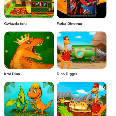
Gwiazda toru
Farba Dinotrux
Król Dino
Dino Digger