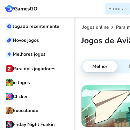
GamesGO
Jogado recentemente
Jogos online
Para 
Jogos de Avi
Novos jogos
Melhores jogos
Melhor
Para dois jogadores
io Jogos
Clicker
Executando
Friday Night Funkin