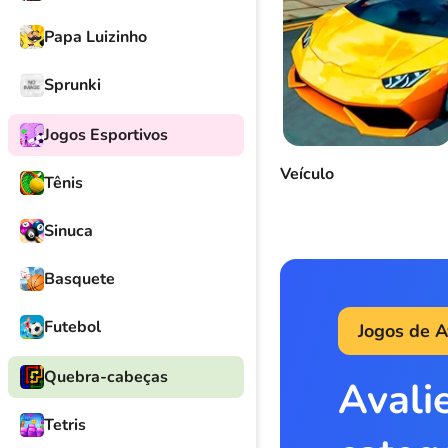
Papa Luizinho
Sprunki
Jogos Esportivos
Veículo
Tênis
Sinuca
Basquete
Futebol
Jogos de A
Quebra-cabeças
Avali
Tetris