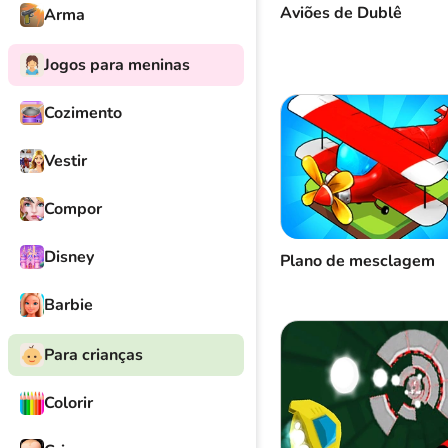
Aviões de Dublê
Arma
Jogos para meninas
Cozimento
Vestir
Compor
Disney
Plano de mesclagem
Barbie
Para crianças
Colorir