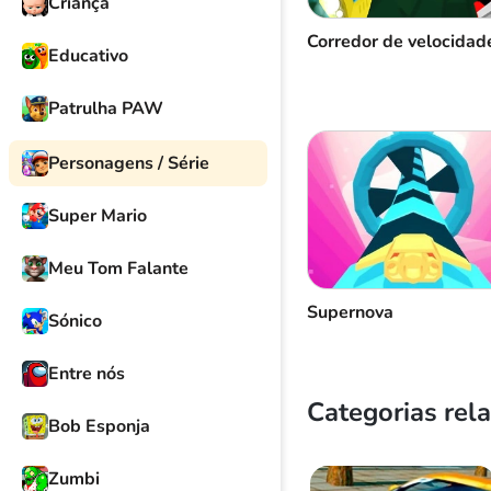
Criança
Corredor de velocidad
Educativo
Patrulha PAW
Personagens / Série
Super Mario
Meu Tom Falante
Supernova
Sónico
Entre nós
Categorias rel
Bob Esponja
Zumbi