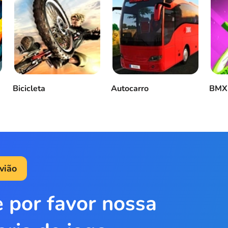
Bicicleta
Autocarro
BMX
vião
e por favor nossa