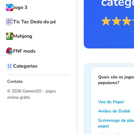
categ
Jogo 3
Tic Tac Dedo do pé
Mahjong
FNF mods
Categorias
Quais são os jogo
Contato
populares?
© 2026 GamesGO - jogos
online grátis
Voo de Papel
Aviões de Dublê
Scrimmage de pla
papel