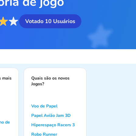
oria de jogo
Votado
10
Usuários
s mais
Quais são os novos
Jogos?
Voo de Papel
Papel Avião Jam 3D
no de
Hiperespaço Racers 3
Robo Runner