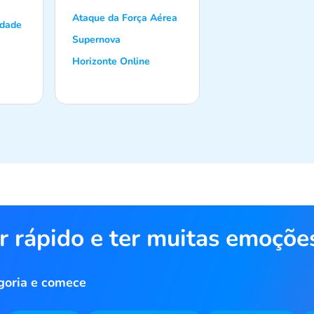
Ataque da Força Aérea
idade
Supernova
Horizonte Online
r rápido e ter muitas emoçõe
goria e comece