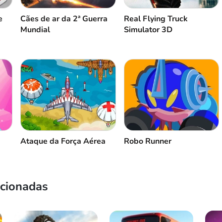
e
Cães de ar da 2ª Guerra
Real Flying Truck
Mundial
Simulator 3D
Ataque da Força Aérea
Robo Runner
acionadas