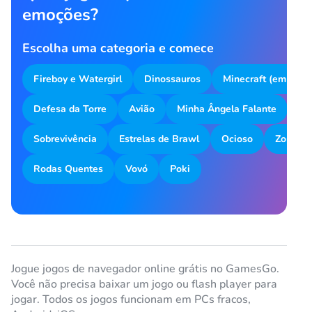
emoções?
Escolha uma categoria e comece
Fireboy e Watergirl
Dinossauros
Minecraft (em inglê
Defesa da Torre
Avião
Minha Ângela Falante
Me
Sobrevivência
Estrelas de Brawl
Ocioso
Zombot
Rodas Quentes
Vovó
Poki
Jogue jogos de navegador online grátis no GamesGo.
Você não precisa baixar um jogo ou flash player para
jogar. Todos os jogos funcionam em PCs fracos,