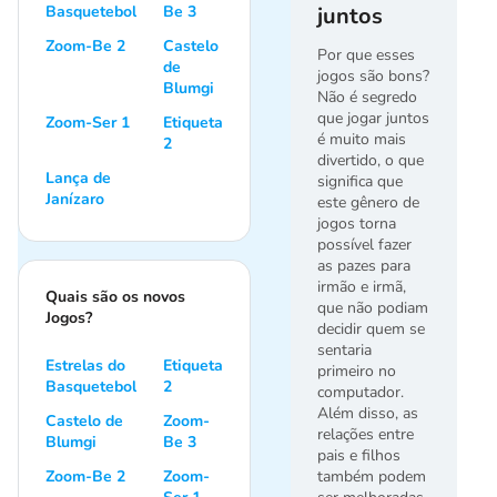
Basquetebol
Be 3
juntos
Zoom-Be 2
Castelo
Por que esses
de
jogos são bons?
Blumgi
Não é segredo
que jogar juntos
Zoom-Ser 1
Etiqueta
é muito mais
2
divertido, o que
Lança de
significa que
Janízaro
este gênero de
jogos torna
possível fazer
as pazes para
irmão e irmã,
Quais são os novos
que não podiam
Jogos?
decidir quem se
sentaria
Estrelas do
Etiqueta
primeiro no
Basquetebol
2
computador.
Além disso, as
Castelo de
Zoom-
relações entre
Blumgi
Be 3
pais e filhos
Zoom-Be 2
Zoom-
também podem