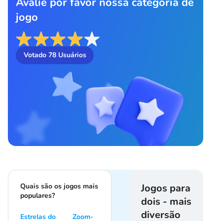
Avalie por favor nossa categoria de
jogo
Votado
78
Usuários
Quais são os jogos mais
Jogos para
populares?
dois - mais
diversão
Estrelas do
Zoom-