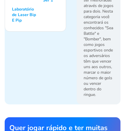
Ser 1
ser melhoradas
através de jogos
Laboratório
para dois. Nesta
de Laser Bip
categoria você
E Pip
encontrará os
conhecidos "Sea
Battle" e
"Bomber", bem
como jogos
esportivos onde
os adversários
têm que vencer
uns aos outros,
marcar o maior
número de gols
ou vencer
dentro do
ringue.
Quer jogar rápido e ter muitas