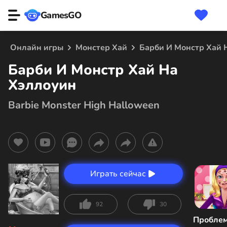
GamesGO
Онлайн игры
Монстер Хай
Барби И Монстр Хай 
Барби И Монстр Хай На
Хэллоуин
Barbie Monster High Halloween
Играть сейчас
92
30
Пробле