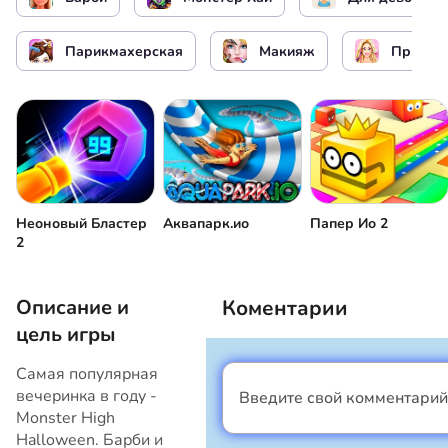
Парикмахерская
Макияж
Причес
Неоновый Бластер
Аквапарк.ио
Папер Ио 2
2
Описание и
Коментарии
цель игры
Самая популярная
вечеринка в году -
Введите свой комментарий
Я мальчик
Monster High
Halloween. Барби и