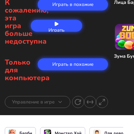
К
Лица Ба
Играть в похожие
сожалению,
эта
игра
Играть
больше
сейчас
недоступна
Зума Бу
Только
Играть в похожие
для
компьютера
Управление в игре
Наряжать и делать макияж Барби
Барби
Монстер Хай
Для девочек