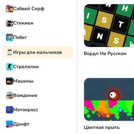
Сабвей Серф
Стикмен
Побег
Игры для мальчиков
Вордл На Русском
Стрелялки
Машины
Вождение
Мотокросс
Дрифт
Цветная прыть