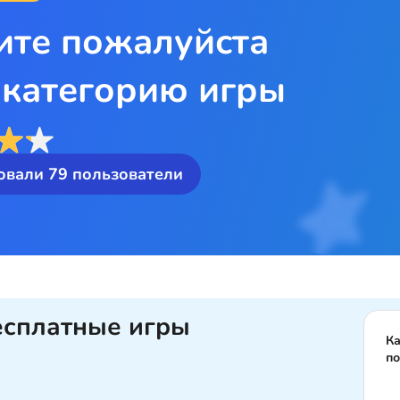
ите пожалуйста
 категорию игры
овали
79
пользователи
есплатные игры
Ка
п