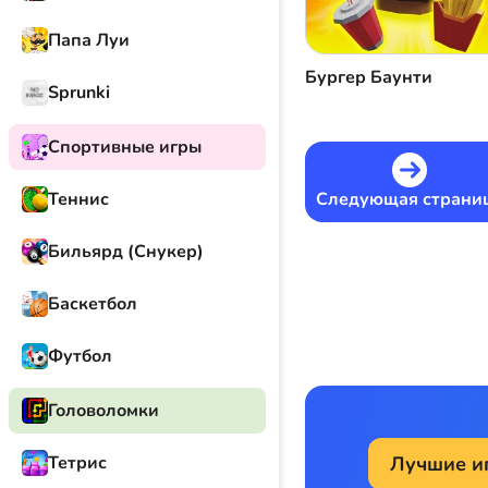
Папа Луи
Бургер Баунти
Sprunki
Спортивные игры
Следующая страни
Теннис
Бильярд (Снукер)
Баскетбол
Футбол
Головоломки
Лучшие и
Тетрис