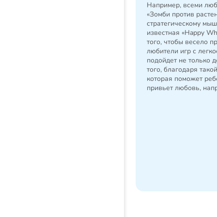
Например, всеми люб
«Зомби против расте
стратегическому мышл
известная «Happy Wh
того, чтобы весело п
любители игр с легко
подойдет не только д
того, благодаря тако
которая поможет реб
привьет любовь, напр