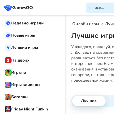
GamesGO
Недавно играли
Онлайн игры
Луч
Лучшие иг
Новые игры
У каждого, пожалуй, 
Лучшие игры
либо, ведь в совреме
развиваться без посто
На двоих
интереснее, чем Вы мо
скачивания и установ
Игры io
говорили, не только 
повседневной жизни.
Игры кликеры
Бегалки
Лучшие
Friday Night Funkin