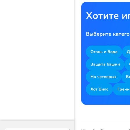
Хотите и
Выберите катего
Огонь и Вода
Д
Защита башни
На четверых
В
Хот Вилс
Гренн
Русский