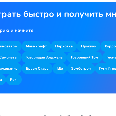
грать быстро и получить м
рию и начните
инозавры
Майнкрафт
Парковка
Прыжки
Хорро
Самолеты
Говорящая Анджела
Говорящий Том
Геом
ыживание
Бравл Старс
Idle
Зомботрон
Гугл Игр
и
Poki