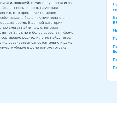
имая и, пожалуй, самая популярная игра
П
ний» дает возможность научиться
у
ению, в то время, как не менее
Вз
eels» создана была исключительно для
(П
роводить время. В данной категории
стью смогут найти такую, которая
Ми
етям от 3 лет, но и более взрослым. Кроме
й сортировке родители легко найдут игру,
П
енку развиваться самостоятельно и даже
П
имер, к уборке в доме или же готовке.
Б
По
По