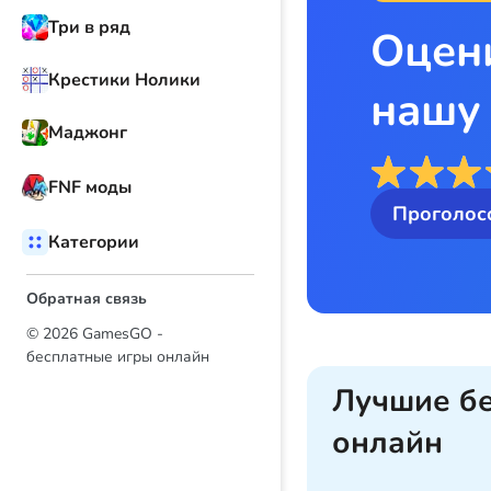
Три в ряд
Оцен
Крестики Нолики
нашу
Маджонг
FNF моды
Проголос
Категории
Обратная связь
© 2026 GamesGO -
бесплатные игры онлайн
Лучшие б
онлайн