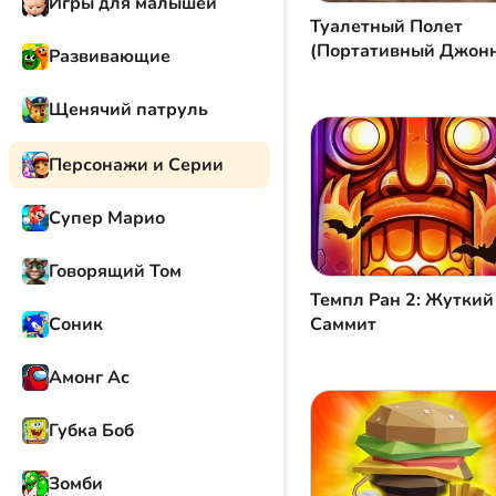
Игры для малышей
Туалетный Полет
(Портативный Джон
Развивающие
Щенячий патруль
Персонажи и Серии
Супер Марио
Говорящий Том
Темпл Ран 2: Жуткий
Соник
Саммит
Амонг Ас
Губка Боб
Зомби