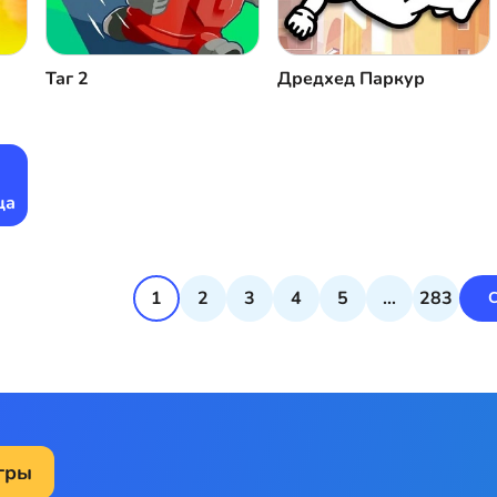
Таг 2
Дредхед Паркур
ца
1
2
3
4
5
...
283
гры