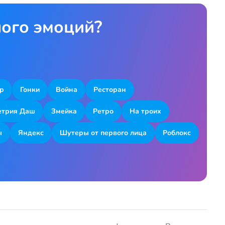
ного эмоций?
р
Гонки
Война
Ресторан
етрия Даш
Змейка
Ретро
На троих
ы
Яндекс
Шутеры от первого лица
Роблокс