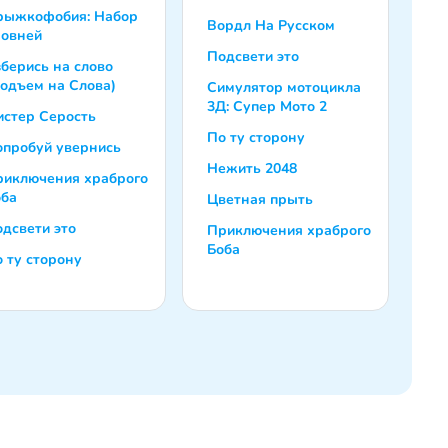
рыжкофобия: Набор
Вордл На Русском
ровней
Подсвети это
берись на слово
одъем на Слова)
Симулятор мотоцикла
3Д: Супер Мото 2
стер Серость
По ту сторону
опробуй увернись
Нежить 2048
риключения храброго
оба
Цветная прыть
дсвети это
Приключения храброго
Боба
 ту сторону