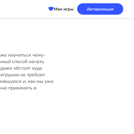
Мои игры
Авторизация
кже научиться чему-
ичный способ начать
 даже обстоят куда
 игрушки не требуют
вившуюся и, как мы уже
жно применять в