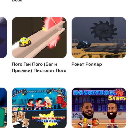
Боба
Пого Ган Пого (Бег и
Рокет Роллер
Прыжки) Пистолет Пого