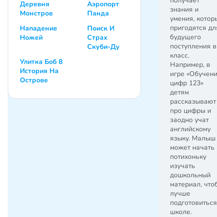
получает
Деревня
Аэропорт
знания и
Монстров
Панда
умения, котор
пригодятся дл
Нападение
Поиск И
будущего
Ножей
Страх
поступления в
Скуби-Ду
класс.
Улитка Боб 8
Например, в
История На
игре «Обучен
Острове
цифр 123»
детям
рассказывают
про цифры и
заодно учат
английскому
языку. Малыш
может начать
потихоньку
изучать
дошкольный
материал, что
лучше
подготовиться
школе.