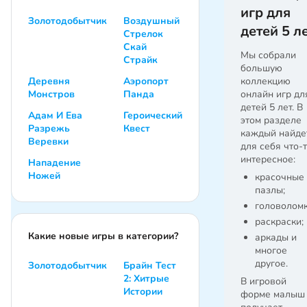
игр для
Золотодобытчик
Воздушный
детей 5 л
Стрелок
Скай
Мы собрали
Страйк
большую
Деревня
Аэропорт
коллекцию
Монстров
Панда
онлайн игр дл
детей 5 лет. В
Адам И Ева
Героический
этом разделе
Разрежь
Квест
каждый найде
Веревки
для себя что-
интересное:
Нападение
Ножей
красочные
пазлы;
головоломк
раскраски;
Какие новые игры в категории?
аркады и
многое
другое.
Золотодобытчик
Брайн Тест
2: Хитрые
В игровой
Истории
форме малыш