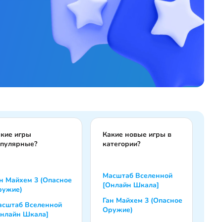
кие игры
Какие новые игры в
опулярные?
категории?
Масштаб Вселенной
н Майхем 3 (Опасное
[Онлайн Шкала]
ружие)
Ган Майхем 3 (Опасное
асштаб Вселенной
Оружие)
Онлайн Шкала]