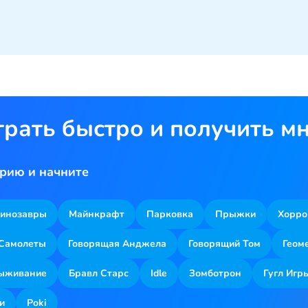
грать быстро и получить м
рию и начните
инозавры
Майнкрафт
Парковка
Прыжки
Хорро
Самолеты
Говорящая Анджела
Говорящий Том
Геом
ыживание
Бравл Старс
Idle
Зомботрон
Гугл Игр
и
Poki