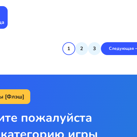
ца
1
2
3
Следующая
ы [Флэш]
ите пожалуйста
 категорию игры