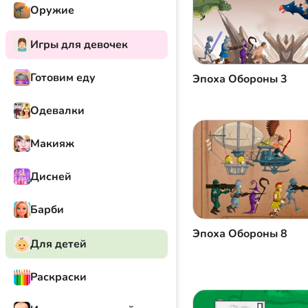
Оружие
Игры для девочек
Готовим еду
Эпоха Oбороны 3
Одевалки
Макияж
Дисней
Барби
Эпоха Oбороны 8
Для детей
Раскраски