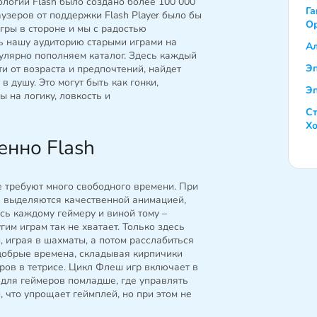
ологии Flash было создано более 100 000
Га
аузеров от поддержки Flash Player было бы
О
игры в стороне и мы с радостью
 нашу аудиторию старыми играми на
А
улярно пополняем каталог.
Здесь каждый
Э
ти от возраста и предпочтений, найдет
 в душу. Это могут быть как гонки,
Э
ы на логику, ловкость и
Ст
Хо
енно Flash
е требуют много свободного времени. При
не выделяются качественной анимацией,
сь каждому геймеру и виной тому –
гим играм так не хватает. Только здесь
 играя в шахматы, а потом расслабиться
добрые времена, складывая кирпичики
ров в тетрисе. Цикл Флеш игр включает в
 для геймеров помладше, где управлять
 что упрощает геймплей, но при этом не