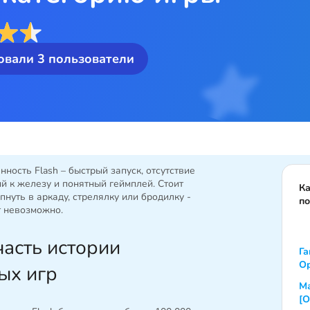
овали
3
пользователи
ность Flash – быстрый запуск, отсутствие
й к железу и понятный геймплей. Стоит
Ка
нуть в аркаду, стрелялку или бродилку -
п
т невозможно.
асть истории
Га
О
ых игр
М
[