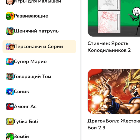
Игры для малышей
Развивающие
Щенячий патруль
Стикмен: Ярость
Персонажи и Серии
Холодильников 2
Супер Марио
Говорящий Том
Соник
Амонг Ас
ДрагонБолл: Жесток
Губка Боб
Бои 2.9
Зомби