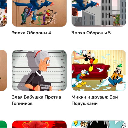
Эпоха Oбороны 4
Эпоха Oбороны 5
Злая Бабушка Против
Микки и друзья: Бой
Гопников
Подушками