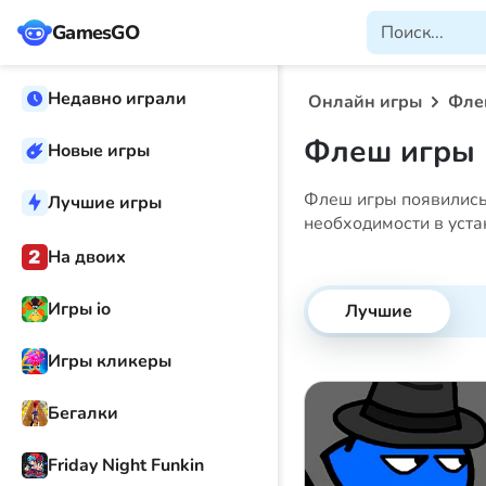
GamesGO
Недавно играли
Онлайн игры
Фле
Флеш игры 
Новые игры
Флеш игры появились 
Лучшие игры
необходимости в уста
На двоих
Игры io
Лучшие
Игры кликеры
Бегалки
Friday Night Funkin