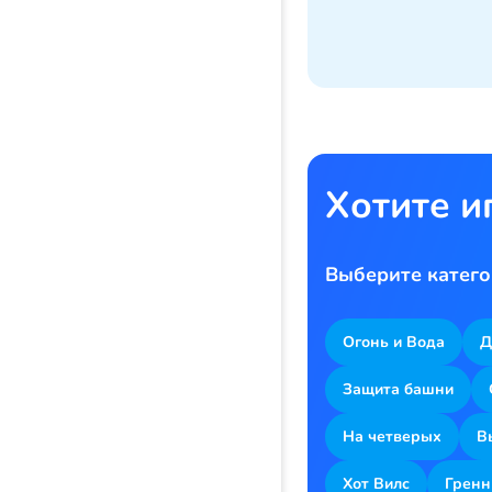
Хотите и
Выберите катего
Огонь и Вода
Д
Защита башни
На четверых
В
Хот Вилс
Гренн