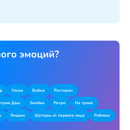
ного эмоций?
р
Гонки
Война
Ресторан
етрия Даш
Змейка
Ретро
На троих
ы
Яндекс
Шутеры от первого лица
Роблокс