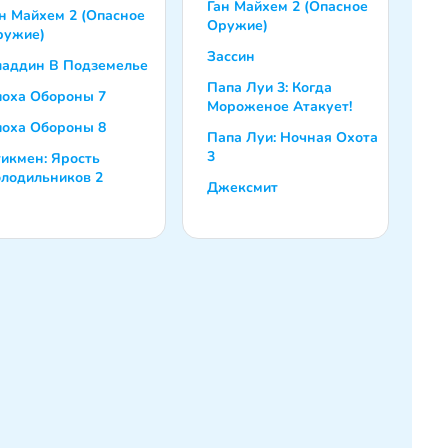
Ган Майхем 2 (Опасное
н Майхем 2 (Опасное
Оружие)
ружие)
Зассин
ладдин В Подземелье
Папа Луи 3: Когда
поха Oбороны 7
Мороженое Атакует!
поха Oбороны 8
Папа Луи: Ночная Охота
3
икмен: Ярость
лодильников 2
Джексмит