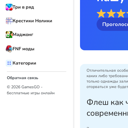
Три в ряд
Крестики Нолики
Проголос
Маджонг
FNF моды
Категории
Отличительная особен
каких либо требовани
Обратная связь
только однажды залип
оторваться уже буде
© 2026 GamesGO -
бесплатные игры онлайн
Флеш как ч
современн