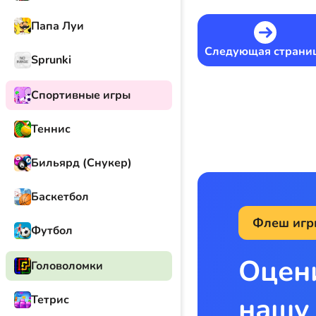
Папа Луи
Следующая страни
Sprunki
Спортивные игры
Теннис
Бильярд (Снукер)
Баскетбол
Флеш игр
Футбол
Оцен
Головоломки
нашу
Тетрис