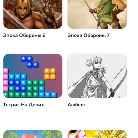
Эпоха Oбороны 6
Эпоха Oбороны 7
Тетрис На Двоих
Ашбелт