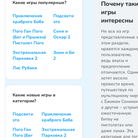
Какие игры популярные?
Почему так
игры
Приключения
Подсвети
интересны
храброго Боба
это
Пого Ган Пого
Сеня и
Не все из игр
(Бег и Прыжки)
Оскар 2
представленные 
Пистолет Пого
этом разделе,
нравятся каждом
Экстремальная
Зоом и Би
пользователю,
Парковка 2
2
ведь вкусы и
предпочтения
Лис Рубака
отличаются. Одни
хотят весело
провести время,
путешествуя по
Какие новые игры в
мультяшному мир
категории?
с Ёжиком Соником
а другие – устрои
ожесточенную
Подсвети
Приключения
битву на
это
храброго Боба
пистолетах или
Пого Ган
Экстремальная
даже луках. Эта
Пого (Бег
Парковка 2
категория для тог