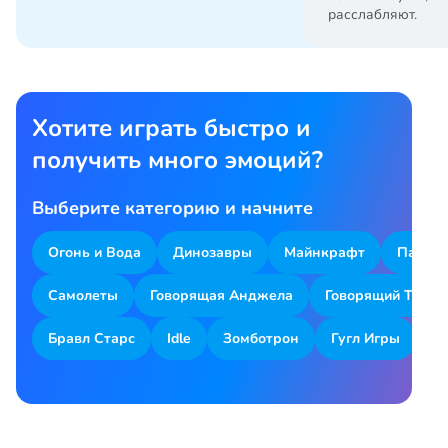
расслабляют.
Хотите играть быстро и
получить много эмоций?
Выберите категорию и начните
Огонь и Вода
Динозавры
Майнкрафт
Парков
Самолеты
Говорящая Анджела
Говорящий Том
Бравл Старс
Idle
Зомботрон
Гугл Игры
Я