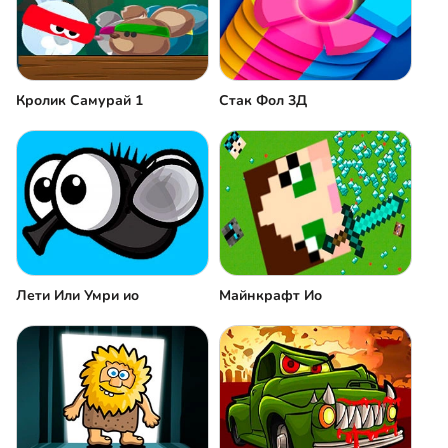
Кролик Самурай 1
Стак Фол 3Д
Лети Или Умри иo
Майнкрафт Ио