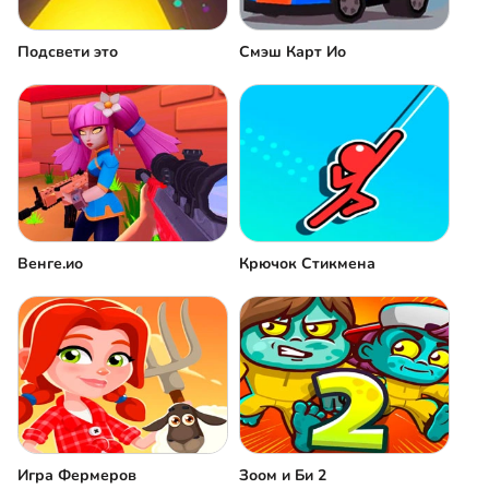
Подсвети это
Смэш Карт Ио
Венге.ио
Крючок Стикмена
Игра Фермеров
Зоом и Би 2