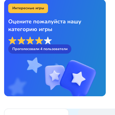
Интересные игры
Оцените пожалуйста нашу
категорию игры
Проголосовали
4
пользователи