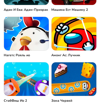
Адам И Ева: Адам-Призрак
Машина Ест Машину 2
Нагетс Рояль ио
Амонг Ас: Лучник
СтабФиш Ио 2
Зона Червей