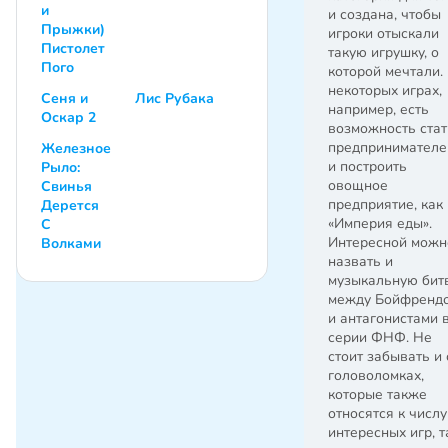
и
и создана, чтобы
Прыжки)
игроки отыскали
Пистолет
такую игрушку, о
Пого
которой мечтали.
некоторых играх,
Сеня и
Лис Рубака
например, есть
Оскар 2
возможность стат
предпринимателе
Железное
и построить
Рыло:
овощное
Свинья
предприятие, как 
Дерется
«Империя еды».
С
Интересной можн
Волками
назвать и
музыкальную бит
между Бойфренд
и антагонистами 
серии ФНФ. Не
стоит забывать и 
головоломках,
которые также
относятся к числу
интересных игр, т