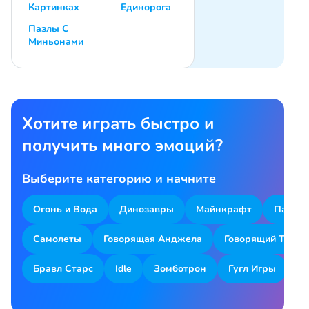
Картинках
Единорога
Пазлы С
Миньонами
Хотите играть быстро и
получить много эмоций?
Выберите категорию и начните
Огонь и Вода
Динозавры
Майнкрафт
Парков
Самолеты
Говорящая Анджела
Говорящий Том
Бравл Старс
Idle
Зомботрон
Гугл Игры
Я