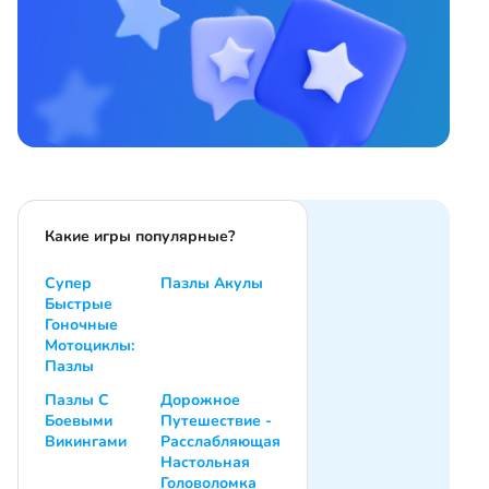
Какие игры популярные?
Супер
Пазлы Акулы
Быстрые
Гоночные
Мотоциклы:
Пазлы
Пазлы С
Дорожное
Боевыми
Путешествие -
Викингами
Расслабляющая
Настольная
Головоломка