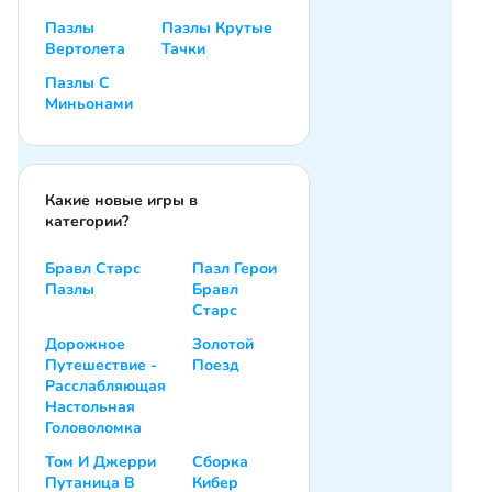
Пазлы
Пазлы Крутые
Вертолета
Тачки
Пазлы С
Миньонами
Какие новые игры в
категории?
Бравл Старс
Пазл Герои
Пазлы
Бравл
Старс
Дорожное
Золотой
Путешествие -
Поезд
Расслабляющая
Настольная
Головоломка
Том И Джерри
Сборка
Путаница В
Кибер