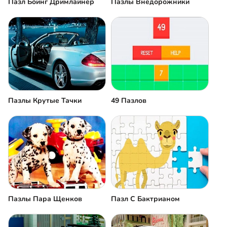
Пазл Боинг Дримлайнер
Пазлы Внедорожники
Пазлы Крутые Тачки
49 Пазлов
Пазлы Пара Щенков
Пазл С Бактрианом