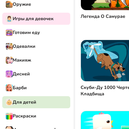
Оружие
Легенда О Самурае
Игры для девочек
Готовим еду
Одевалки
Макияж
Дисней
Скуби-Ду 1000 Черт
Барби
Кладбища
Для детей
Раскраски