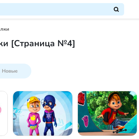
алки
ки [Страница №4]
Новые