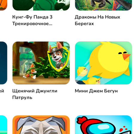
Кунг-Фу Панда 3
Драконы На Новых
Тренировочное
Берегах
Соревнование Панды
ей
Щенячий Джунгли
Мини Джем Бегун
Патруль