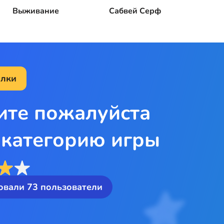
Выживание
Сабвей Серф
алки
ите пожалуйста
 категорию игры
овали
73
пользователи