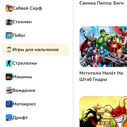
Свинка Пеппа: Беги
Сабвей Серф
Стикмен
Побег
Игры для мальчиков
Стрелялки
Мстители Налёт На
Машины
Штаб Гидры
Вождение
Мотокросс
Дрифт