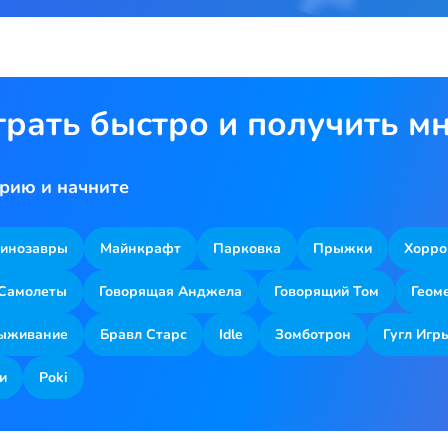
грать быстро и получить м
рию и начните
инозавры
Майнкрафт
Парковка
Прыжки
Хорро
Самолеты
Говорящая Анджела
Говорящий Том
Геом
ыживание
Бравл Старс
Idle
Зомботрон
Гугл Игр
и
Poki