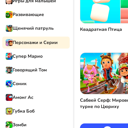
Игры для малышей
Развивающие
Щенячий патруль
Квадратная Птица
Персонажи и Серии
Супер Марио
Говорящий Том
Соник
Амонг Ас
Сабвей Серф: Миров
турне по Цюриху
Губка Боб
Зомби