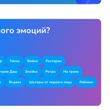
ного эмоций?
р
Гонки
Война
Ресторан
етрия Даш
Змейка
Ретро
На троих
ы
Яндекс
Шутеры от первого лица
Роблокс