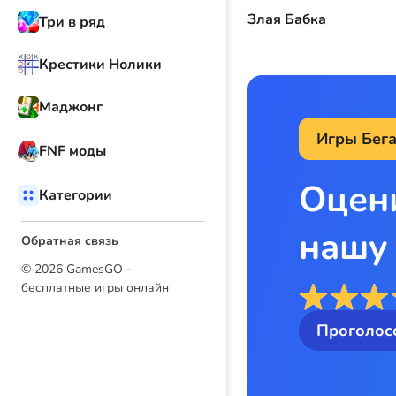
Злая Бабка
Три в ряд
Крестики Нолики
Маджонг
Игры Бег
FNF моды
Оцен
Категории
нашу
Обратная связь
© 2026 GamesGO -
бесплатные игры онлайн
Проголос