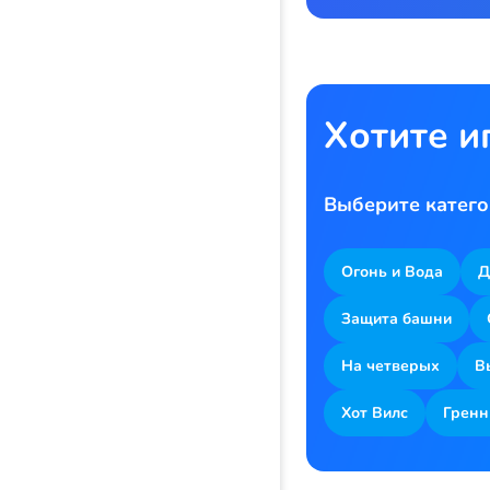
Хотите и
Выберите катего
Огонь и Вода
Д
Защита башни
На четверых
В
Хот Вилс
Гренн