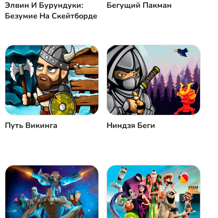
Элвин И Бурундуки:
Бегущий Пакман
Безумие На Скейтборде
Путь Викинга
Ниндзя Беги