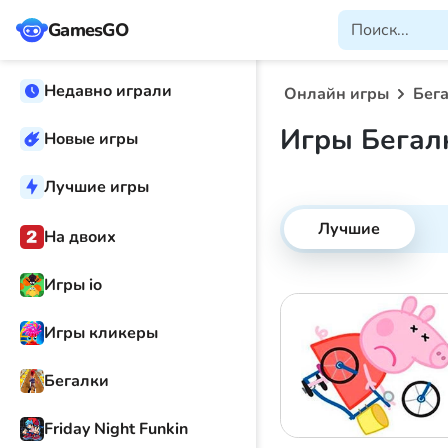
GamesGO
Недавно играли
Онлайн игры
Бег
Игры Бегал
Новые игры
Лучшие игры
Лучшие
На двоих
Игры io
Игры кликеры
Бегалки
Friday Night Funkin