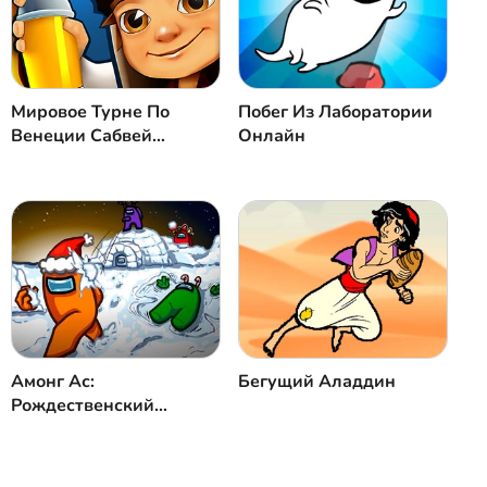
Мировое Турне По
Побег Из Лаборатории
Венеции Сабвей
Онлайн
Серферс
Амонг Ас:
Бегущий Аладдин
Рождественский
Раннер