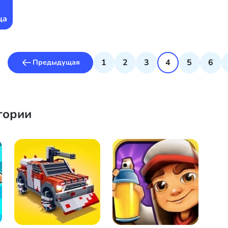
ца
1
2
3
4
5
6
Предыдущая
гории