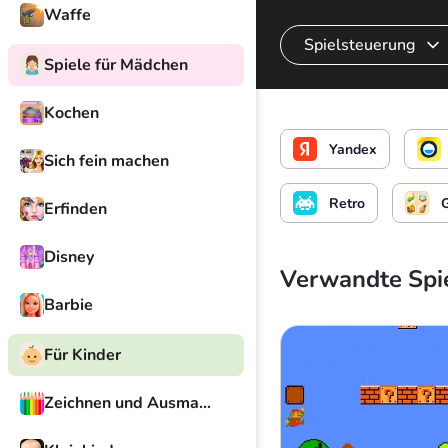
Waffe
Spielsteuerung
Spiele für Mädchen
Kochen
Steuere das Schiff
Yandex
Sich fein machen
Retro
Erfinden
Disney
Verwandte Spi
Barbie
Für Kinder
Zeichnen und Ausmalen