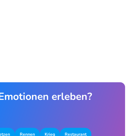
 Emotionen erleben?
etzen
Rennen
Krieg
Restaurant