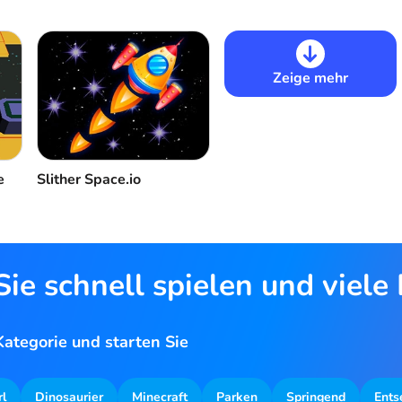
Zeige mehr
e
Slither Space.io
ie schnell spielen und viele
ategorie und starten Sie
rl
Dinosaurier
Minecraft
Parken
Springend
Ents