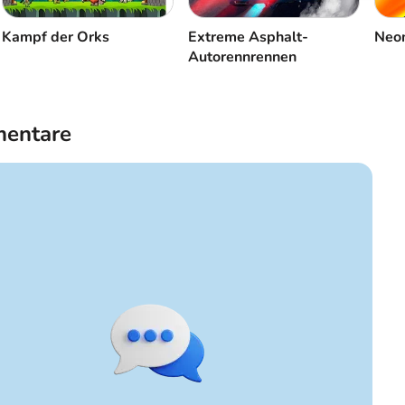
Kampf der Orks
Extreme Asphalt-
Neon
Autorennrennen
entare