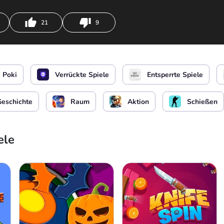
21
9
oder
Hyper-Sprung
oder
Poki
Verrückte Spiele
Entsperrte Spiele
Geschichte
Raum
Aktion
Schießen
ele