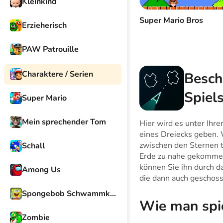
Kleinkind
Super Mario Bros
Erzieherisch
PAW Patrouille
Charaktere / Serien
Besch
Spiel
Super Mario
Mein sprechender Tom
Hier wird es unter Ihre
eines Dreiecks geben. 
zwischen den Sternen t
Schall
Erde zu nahe gekommen
können Sie ihn durch da
Among Us
die dann auch geschos
Spongebob Schwammkopf
Wie man spi
Zombie