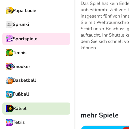
Das Spiel hat kein End
unbestimmte Zeit zerst
Papa Louie
insgesamt fünf von ih
Sie mit Weltraumschrot
Sprunki
Schiff unter Beschuss 
auftaucht. Ihr Shuttle
Sportspiele
dem Sie sich schnell 
können.
Tennis
Snooker
Basketball
Fußball
Rätsel
mehr Spiele
Tetris