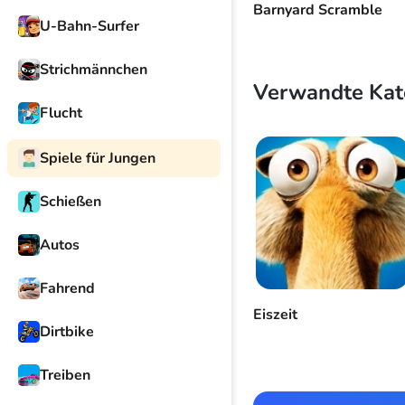
Barnyard Scramble
U-Bahn-Surfer
Strichmännchen
Verwandte Kat
Flucht
Spiele für Jungen
Schießen
Autos
Fahrend
Eiszeit
Dirtbike
Treiben