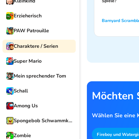
Kleinkind
Spiele?
Erzieherisch
Barnyard Scrambl
PAW Patrouille
Charaktere / Serien
Super Mario
Mein sprechender Tom
Schall
Möchten S
Among Us
Wählen Sie eine K
Spongebob Schwammkopf
Fireboy und Watergi
Zombie