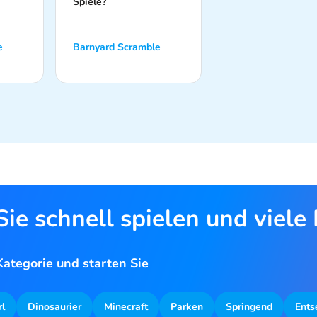
Spiele?
e
Barnyard Scramble
ie schnell spielen und viele
ategorie und starten Sie
rl
Dinosaurier
Minecraft
Parken
Springend
Ents