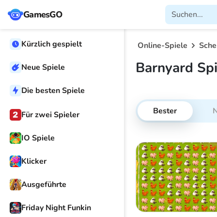
GamesGO
Kürzlich gespielt
Online-Spiele
Sche
Barnyard Spi
Neue Spiele
Die besten Spiele
Bester
Für zwei Spieler
IO Spiele
Klicker
Ausgeführte
Friday Night Funkin