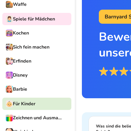
Waffe
Barnyard S
Spiele für Mädchen
Bewer
Kochen
Sich fein machen
unser
Erfinden
Disney
Barbie
Für Kinder
Zeichnen und Ausmalen
Was sind die beli