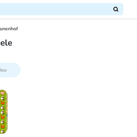
unenhof
ele
Neu