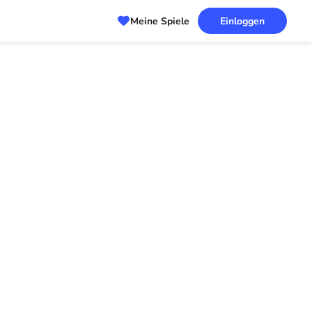
Meine Spiele
Einloggen