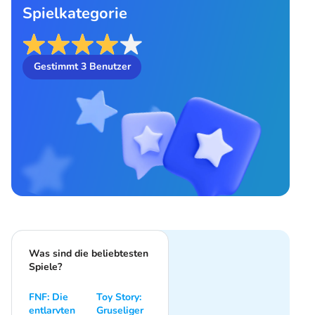
Spielkategorie
Gestimmt
3
Benutzer
Was sind die beliebtesten
Spiele?
FNF: Die
Toy Story:
entlarvten
Gruseliger