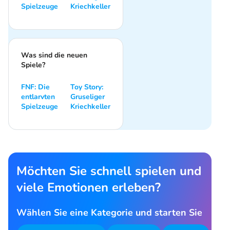
Spielzeuge
Kriechkeller
Was sind die neuen
Spiele?
FNF: Die
Toy Story:
entlarvten
Gruseliger
Spielzeuge
Kriechkeller
Möchten Sie schnell spielen und
viele Emotionen erleben?
Wählen Sie eine Kategorie und starten Sie