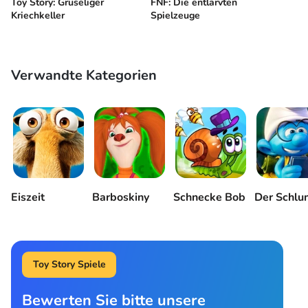
Toy Story: Gruseliger
FNF: Die entlarvten
Kriechkeller
Spielzeuge
Verwandte Kategorien
Eiszeit
Barboskiny
Schnecke Bob
Der Schlu
Toy Story Spiele
Bewerten Sie bitte unsere