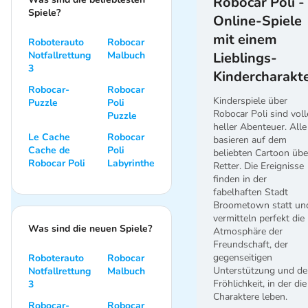
Robocar Poli -
Spiele?
Online-Spiele
mit einem
Roboterauto
Robocar
Notfallrettung
Malbuch
Lieblings-
3
Kindercharakt
Robocar-
Robocar
Kinderspiele über
Puzzle
Poli
Robocar Poli sind voll
Puzzle
heller Abenteuer. Alle
Le Cache
Robocar
basieren auf dem
Cache de
Poli
beliebten Cartoon übe
Robocar Poli
Labyrinthe
Retter. Die Ereignisse
finden in der
fabelhaften Stadt
Broometown statt un
vermitteln perfekt die
Was sind die neuen Spiele?
Atmosphäre der
Freundschaft, der
gegenseitigen
Roboterauto
Robocar
Unterstützung und de
Notfallrettung
Malbuch
Fröhlichkeit, in der die
3
Charaktere leben.
Robocar-
Robocar