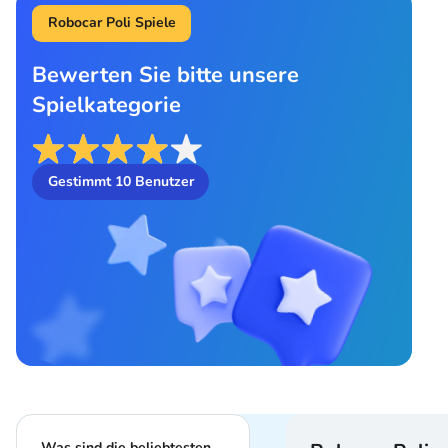
Robocar Poli Spiele
Bewerten Sie bitte unsere
Spielkategorie
Gestimmt
10
Benutzer
Was sind die beliebtesten