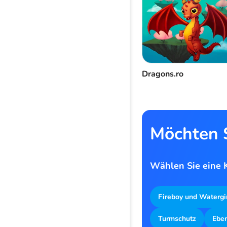
Dragons.ro
Möchten S
Wählen Sie eine K
Fireboy und Watergi
Turmschutz
Ebe