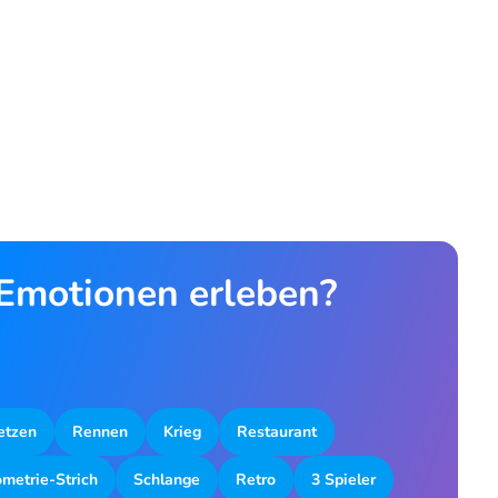
 Emotionen erleben?
etzen
Rennen
Krieg
Restaurant
metrie-Strich
Schlange
Retro
3 Spieler