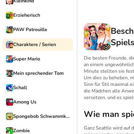
Kleinkind
Erzieherisch
Besch
PAW Patrouille
Spiel
Charaktere / Serien
Die besten Freunde, di
Super Mario
an einem ungewöhnliche
Minute stellten sie fest
Mein sprechender Tom
Um dies zu beheben, mü
Sinn für Stil maximal ei
Schall
die Mädchen alle Anwe
versetzen, und es spiel
Among Us
Wie man spi
Spongebob Schwammkopf
Ganz Seattle wird auf 
Zombie