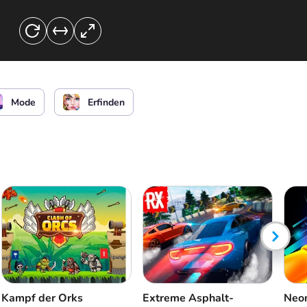
Mode
Erfinden
Kampf der Orks
Extreme Asphalt-
Neon