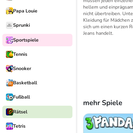
müssen jeden einzelnen
hellem und einprägsame
Papa Louie
nicht übertreiben. Unte
Kleidung für Mädchen z
Sprunki
sich um einen kurzen Ro
Jeans handelt.
Sportspiele
Tennis
Snooker
Basketball
Fußball
mehr Spiele
Rätsel
Tetris