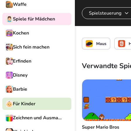
Waffe
Spielsteuerung
Spiele für Mädchen
Kochen
Make-up auftragen
Maus
Sich fein machen
Erfinden
Verwandte Spi
Disney
Barbie
Für Kinder
Zeichnen und Ausmalen
Super Mario Bros