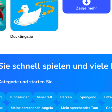
Zeige mehr
Ducklings.io
ie schnell spielen und viele
ategorie und starten Sie
rl
Dinosaurier
Minecraft
Parken
Springend
Ents
ne
Meine sprechende Angela
Mein sprechender Tom
Geo