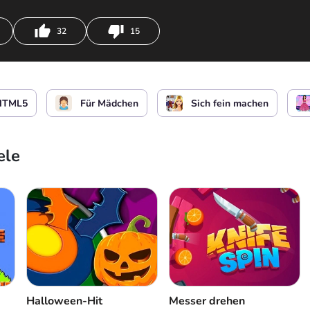
32
15
 und Mädchen verkleiden
HTML5
Für Mädchen
Sich fein machen
ele
Halloween-Hit
Messer drehen