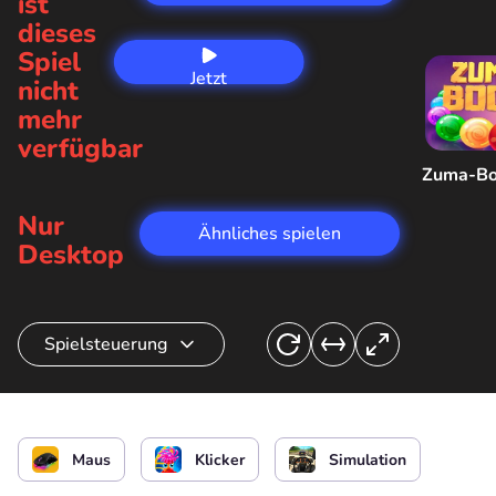
ist
dieses
Spiel
Jetzt
nicht
spielen
mehr
verfügbar
Zuma-B
Nur
Ähnliches spielen
Desktop
Spielsteuerung
Feed-Charakter
Maus
Klicker
Simulation