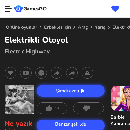
GamesGO
Online oyunlar
Erkekler için
Araç
Yarış
Elektrik
Elektrikli Otoyol
Electric Highway
Şimdi oyna
18
5
Barbie
Ne yazık
Kahrama
Benzer şekilde
Sorunu