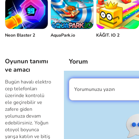
Neon Blaster 2
AquaPark.io
KÂĞIT. IO 2
Oyunun tanımı
Yorum
ve amacı
Bugün havalı elektro
cep telefonları
Yorumunuzu yazın
Ben erkeğim
üzerinde kontrolü
ele geçirebilir ve
zafere giden
yolunuza devam
edebilirsiniz. Yoğun
otoyol boyunca
yarışa katılın ve bitiş