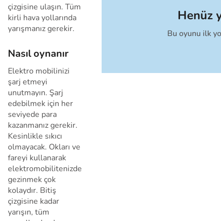
çizgisine ulaşın. Tüm
Henüz 
kirli hava yollarında
yarışmanız gerekir.
Bu oyunu ilk y
İptal
Nasıl oynanır
Elektro mobilinizi
şarj etmeyi
unutmayın. Şarj
edebilmek için her
seviyede para
kazanmanız gerekir.
Kesinlikle sıkıcı
olmayacak. Okları ve
fareyi kullanarak
elektromobilitenizde
gezinmek çok
kolaydır. Bitiş
çizgisine kadar
yarışın, tüm