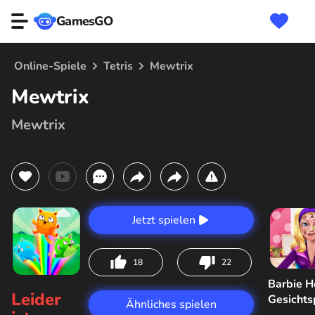
GamesGO
Online-Spiele
Tetris
Mewtrix
Mewtrix
Mewtrix
Jetzt spielen
18
22
Barbie H
Leider
Gesicht
Ähnliches spielen