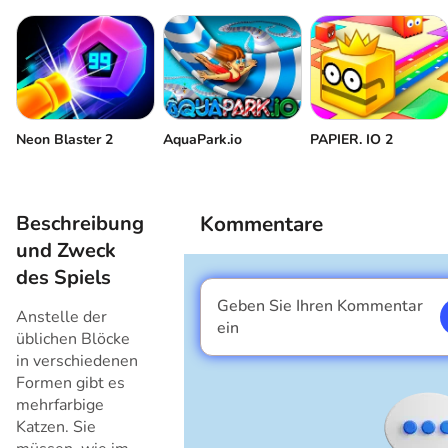
Katzen drehen
oder
Lass die Katzen fallen
oder
Neon Blaster 2
AquaPark.io
PAPIER. IO 2
Beschreibung
Kommentare
und Zweck
des Spiels
Geben Sie Ihren Kommentar
Anstelle der
Ich bin ein Junge
ein
üblichen Blöcke
in verschiedenen
Formen gibt es
mehrfarbige
Katzen. Sie