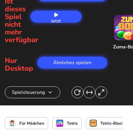
ist
dieses
Spiel
Jetzt
nicht
spielen
mehr
verfügbar
Zuma-B
Nur
Ähnliches spielen
Desktop
Spielsteuerung
Katzen bewegen
oder
Für Mädchen
Tetris
Tetris-Block