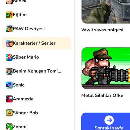
Bebek
Eğitim
PAW Devriyesi
Wwii savaş bölgesi
Karakterler / Seriler
Süper Mario
Benim Konuşan Tom'um
Sonic
Metal Silahlar Öfke
Aramızda
Sünger Bob
Zombi
Sonraki sayfa