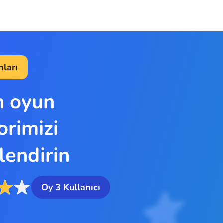
ları
n oyun
orimizi
lendirin
Oy
3
Kullanıcı