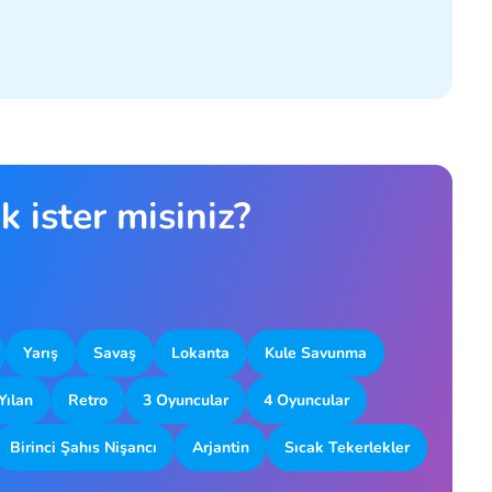
 ister misiniz?
Yarış
Savaş
Lokanta
Kule Savunma
Yılan
Retro
3 Oyuncular
4 Oyuncular
Birinci Şahıs Nişancı
Arjantin
Sıcak Tekerlekler