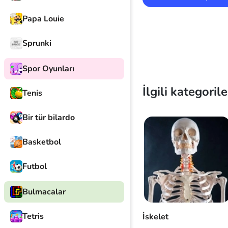
Papa Louie
Sprunki
Spor Oyunları
İlgili kategorile
Tenis
Bir tür bilardo
Basketbol
Futbol
Bulmacalar
Tetris
İskelet