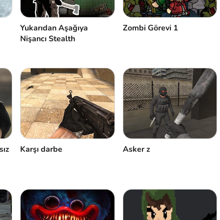
Yukarıdan Aşağıya
Zombi Görevi 1
Nişancı Stealth
sız
Karşı darbe
Asker z