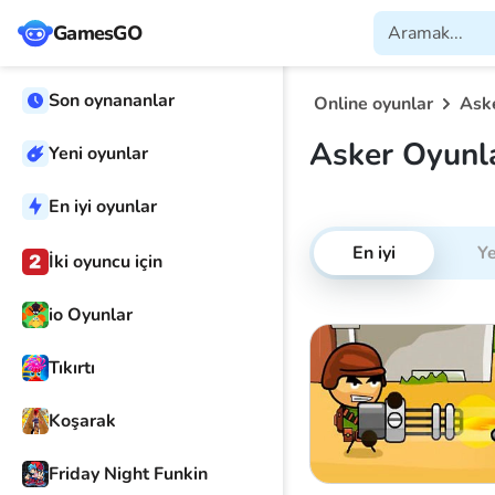
GamesGO
Son oynananlar
Online oyunlar
Ask
Asker Oyunla
Yeni oyunlar
En iyi oyunlar
En iyi
Ye
İki oyuncu için
io Oyunlar
Tıkırtı
Koşarak
Friday Night Funkin