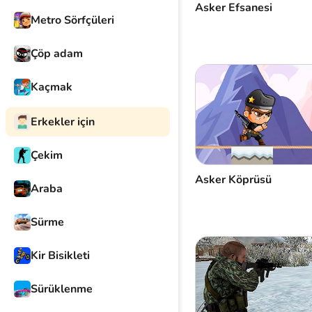
Asker Efsanesi
Metro Sörfçüleri
Çöp adam
Kaçmak
Erkekler için
Çekim
Asker Köprüsü
Araba
Sürme
Kir Bisikleti
Sürüklenme