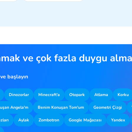
amak ve çok fazla duygu almak
 ve başlayın
Dinozorlar
Minecraft'a
Otopark
Atlama
Korku
uşan Angela'm
Benim Konuşan Tom'um
Geometri Çizgi
zları
Aylak
Zombotron
Google Mağazası
Yandex