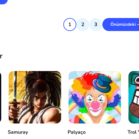
1
2
3
Önümüzdeki
r
Samuray
Palyaço
Trol