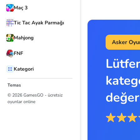
Maç 3
Tic Tac Ayak Parmağı
Mahjong
Asker Oyun
FNF
Lütfe
Kategori
kateg
Temas
değer
© 2026 GamesGO - ücretsiz
oyunlar online