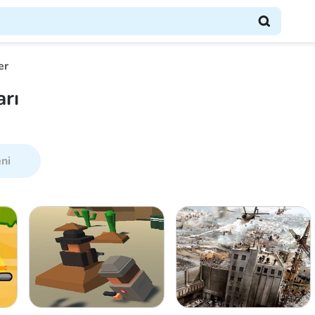
er
rı
ni