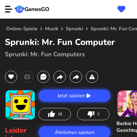
GamesGO
Online-Spiele
Musik
Sprunki
Sprunki: Mr. Fun Co
Sprunki: Mr. Fun Computer
Sprunki: Mr. Fun Computers
Jetzt spielen
18
2
Barbie H
Leider
Gesicht
Ähnliches spielen