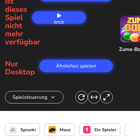
ist
dieses
Spiel
Jetzt
nicht
spielen
mehr
verfügbar
Zuma-B
Nur
Ähnliches spielen
Desktop
Spielsteuerung
Musik machen
oder
Sprunki
Maus
Ein Spieler