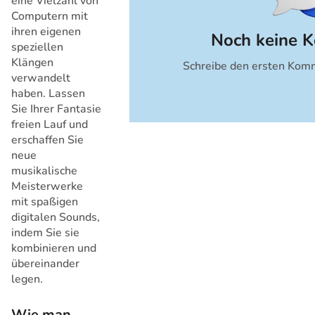
eine Vielzahl von
Computern mit
ihren eigenen
Noch keine 
speziellen
Klängen
Schreibe den ersten Komm
Abbrechen
verwandelt
haben. Lassen
Sie Ihrer Fantasie
freien Lauf und
erschaffen Sie
neue
musikalische
Meisterwerke
mit spaßigen
digitalen Sounds,
indem Sie sie
kombinieren und
übereinander
legen.
Wie man