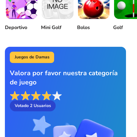
Deportivo
Mini Golf
Bolos
Golf
Juegos de Damas
Valora por favor nuestra categoría
de juego
Votado
2
Usuarios