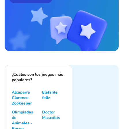
¿Cuáles son los juegos más
populares?
Alcaparra
Elefante
Clarence
feliz
Zookeeper
Olimpiadas
Doctor
de
Mascotas
Animales -
Buceo