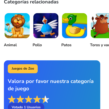
Categorías relacionadas
Animal
Pollo
Patos
Toros y va
Juegos de Zoo
Valora por favor nuestra categoría
de juego
Votado
1
Usuarios