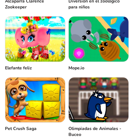
Alcaparra Clarence
Diversión en el zoológico
Zookeeper
para niños
Elefante feliz
Mope.io
Pet Crush Saga
Olimpiadas de Animales -
Buceo