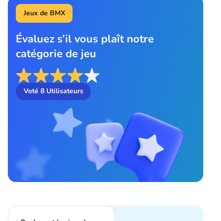
Jeux de BMX
Évaluez s’il vous plaît notre
catégorie de jeu
Voté
8
Utilisateurs