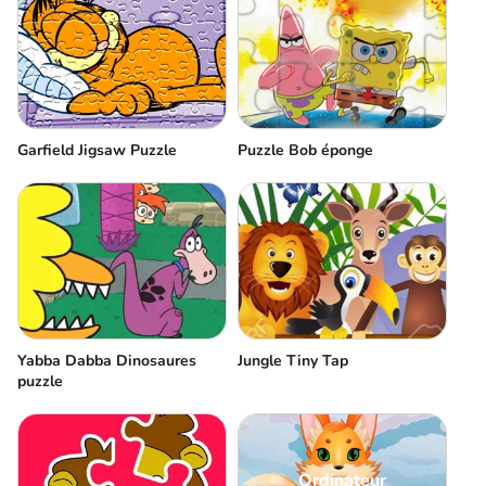
Garfield Jigsaw Puzzle
Puzzle Bob éponge
Yabba Dabba Dinosaures
Jungle Tiny Tap
puzzle
Ordinateur