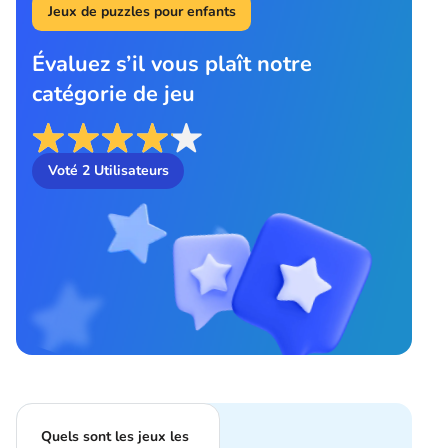
Jeux de puzzles pour enfants
Évaluez s’il vous plaît notre
catégorie de jeu
Voté
2
Utilisateurs
Quels sont les jeux les