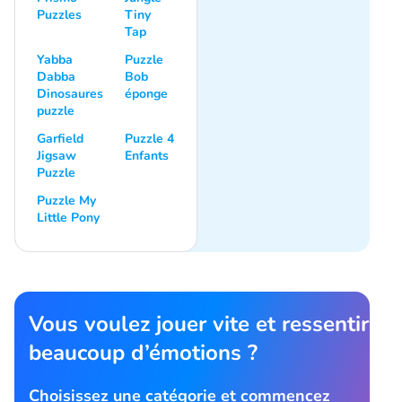
Puzzles
Tiny
Tap
Yabba
Puzzle
Dabba
Bob
Dinosaures
éponge
puzzle
Garfield
Puzzle 4
Jigsaw
Enfants
Puzzle
Puzzle My
Little Pony
Vous voulez jouer vite et ressentir
beaucoup d’émotions ?
Choisissez une catégorie et commencez