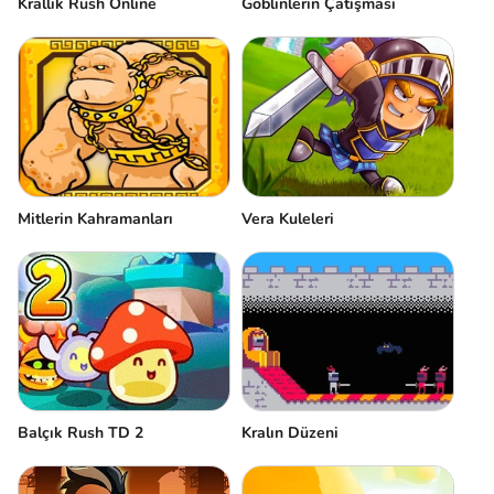
Krallık Rush Online
Goblinlerin Çatışması
Mitlerin Kahramanları
Vera Kuleleri
Kralın Düzeni
Balçık Rush TD 2