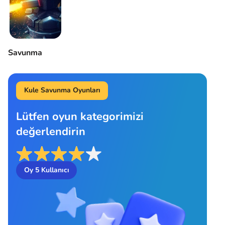
Savunma
Kule Savunma Oyunları
Lütfen oyun kategorimizi
değerlendirin
Oy
5
Kullanıcı