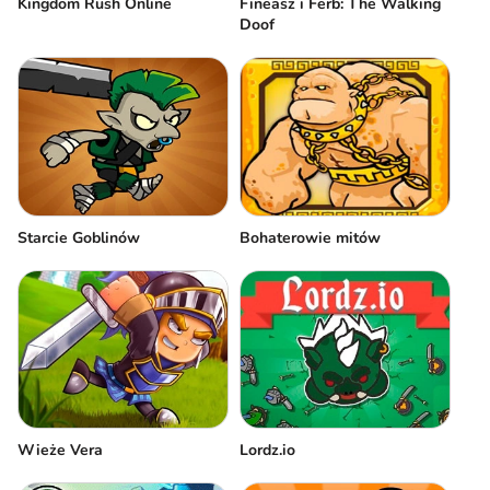
Kingdom Rush Online
Fineasz i Ferb: The Walking
Doof
Starcie Goblinów
Bohaterowie mitów
Wieże Vera
Lordz.io