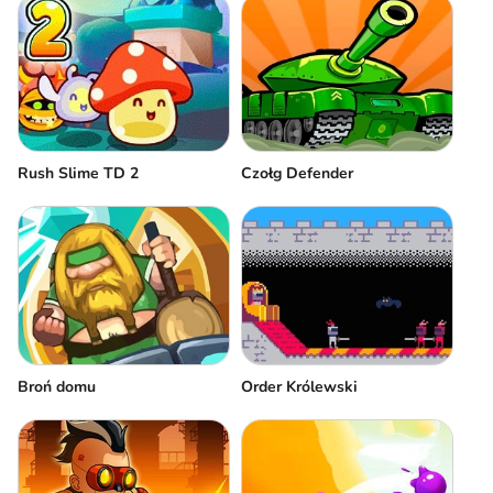
Czołg Defender
Rush Slime TD 2
Broń domu
Order Królewski