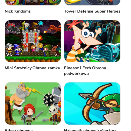
Nick Kindoms
Tower Defense Super Heroes
Mini Strażnicy:Obrona zamku
Fineasz i Ferb Obrona
podwórkowa
Bitwa obronna
Najemnik obrony królestwa