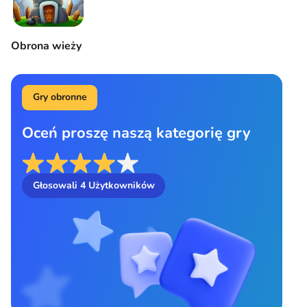
Obrona wieży
Gry obronne
Oceń proszę naszą kategorię gry
Głosowali
4
Użytkowników