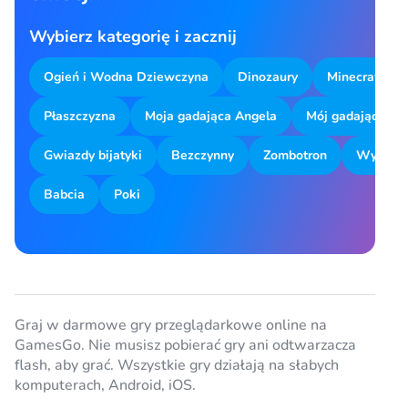
Wybierz kategorię i zacznij
Ogień i Wodna Dziewczyna
Dinozaury
Minecraft
Płaszczyzna
Moja gadająca Angela
Mój gadający To
Gwiazdy bijatyki
Bezczynny
Zombotron
Wyszuki
Babcia
Poki
Graj w darmowe gry przeglądarkowe online na
GamesGo. Nie musisz pobierać gry ani odtwarzacza
flash, aby grać. Wszystkie gry działają na słabych
komputerach, Android, iOS.