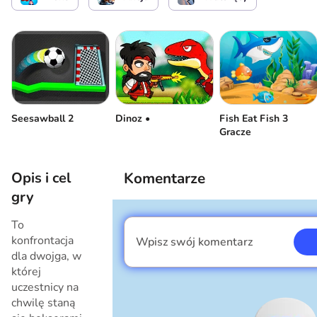
Kwas pluciowy
Gracz 2
Kontroluj boksera
Uderz przeciwnika
Fish Eat Fish 3
Seesawball 2
Dinoz •
Gracze
Kwas pluciowy
Opis i cel
Komentarze
gry
To
konfrontacja
Wpisz swój komentarz
Jestem chłopcem
dla dwojga, w
której
uczestnicy na
chwilę staną