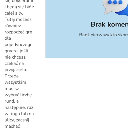
się bokserami
i będą się bić z
całej siły.
Tutaj możesz
Brak komen
również
rozpocząć grę
Bądź pierwszy kto skom
Anuluj
dla
pojedynczego
gracza, jeśli
nie chcesz
czekać na
przyjaciela.
Przede
wszystkim
musisz
wybrać liczbę
rund, a
następnie, raz
w ringu lub na
ulicy, zacznij
machać