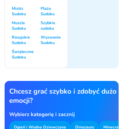
Mistrz
Plaża
Sudoku
Sudoku
Muszle
Szybkie
Sudoku
sudoku
Rosyjskie
Wyzwanie
Sudoku
Sudoku
Świąteczne
Sudoku
Chcesz grać szybko i zdobyć dużo
emocji?
Wybierz kategorię i zacznij
Ogień i Wodna Dziewczyna
Dinozaury
Minecraft