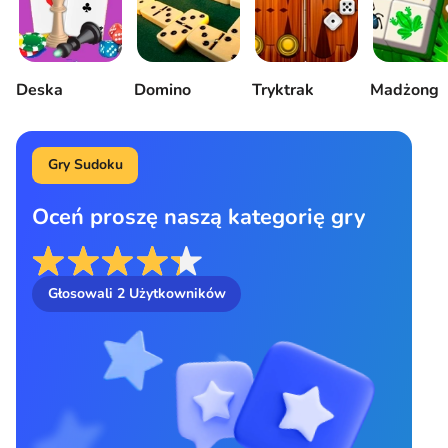
Deska
Domino
Tryktrak
Madżong
Gry Sudoku
Oceń proszę naszą kategorię gry
Głosowali
2
Użytkowników