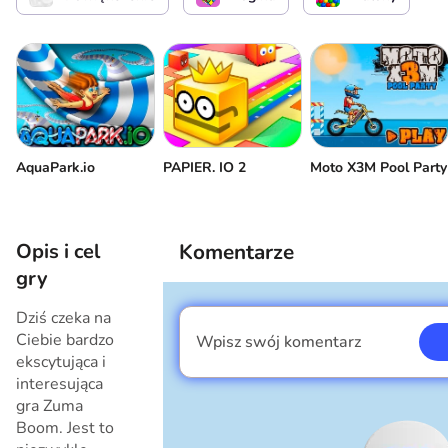
AquaPark.io
PAPIER. IO 2
Moto X3M Pool Party
Opis i cel
Komentarze
gry
Dziś czeka na
Ciebie bardzo
Wpisz swój komentarz
Jestem chłopcem
ekscytująca i
interesująca
gra Zuma
Boom. Jest to