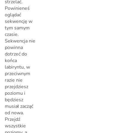
strzelać.
Powinieneś
oglądać
sekwencję w
tym samym
czasie.
Sekwencja nie
powinna
dotrzeć do
końca
labiryntu, w
przeciwnym
razie nie
przejdziesz
poziomu i
będziesz
musiał zacząć
od nowa.
Przejdź
wszystkie
poziomy, a