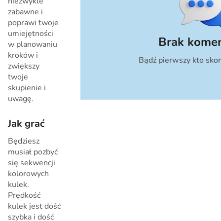
niezwykle
zabawne i
poprawi twoje
umiejętności
Brak komen
w planowaniu
kroków i
Bądź pierwszy kto sko
Anuluj
zwiększy
twoje
skupienie i
uwagę.
Jak grać
Będziesz
musiał pozbyć
się sekwencji
kolorowych
kulek.
Prędkość
kulek jest dość
szybka i dość