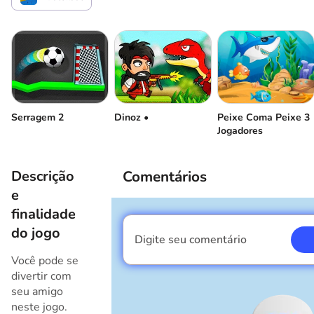
Peixe Coma Peixe 3
Serragem 2
Dinoz •
Jogadores
Descrição
Comentários
e
finalidade
do jogo
Digite seu comentário
Eu sou um garoto
Você pode se
divertir com
seu amigo
neste jogo.