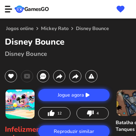
GamesGO
Jogos online
Mickey Rato
Disney Bounce
Disney Bounce
Disney Bounce
Jogue agora
12
4
Batalha 
Infelizmente,
Tanques
Reproduzir similar