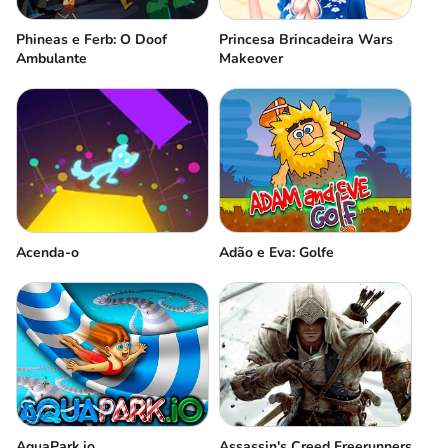
Phineas e Ferb: O Doof
Princesa Brincadeira Wars
Ambulante
Makeover
Acenda-o
Adão e Eva: Golfe
AquaPark.io
Assassin's Creed Freerunners