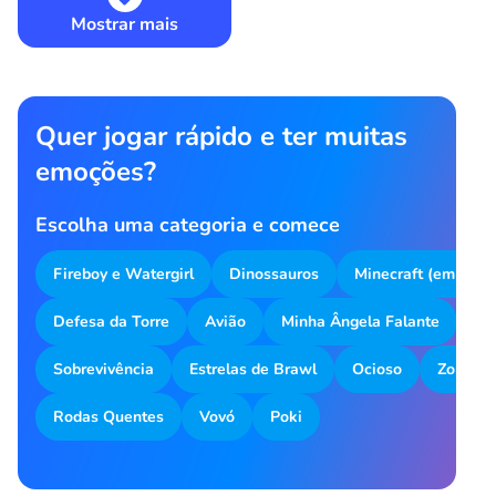
Mostrar mais
Quer jogar rápido e ter muitas
emoções?
Escolha uma categoria e comece
Fireboy e Watergirl
Dinossauros
Minecraft (em inglê
Defesa da Torre
Avião
Minha Ângela Falante
Me
Sobrevivência
Estrelas de Brawl
Ocioso
Zombot
Rodas Quentes
Vovó
Poki