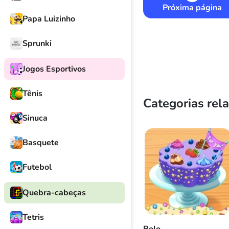
Próxima página
Papa Luizinho
Sprunki
Jogos Esportivos
Tênis
Categorias rel
Sinuca
Basquete
Futebol
Quebra-cabeças
Tetris
Bolo