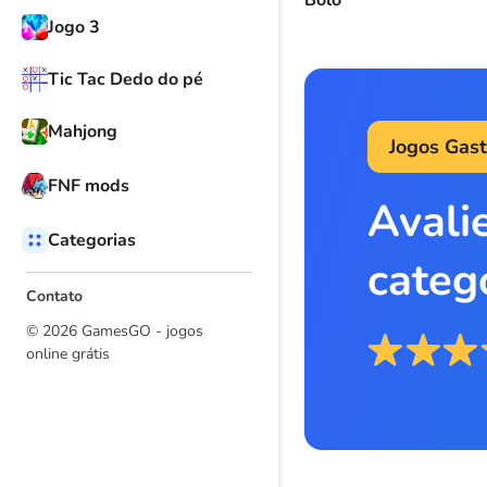
Jogo 3
Tic Tac Dedo do pé
Mahjong
Jogos Gas
FNF mods
Avali
Categorias
categ
Contato
© 2026 GamesGO - jogos
online grátis