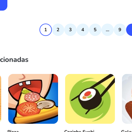
1
2
3
4
5
...
9
acionadas
Pizza
Cozinhe Sushi
Gela