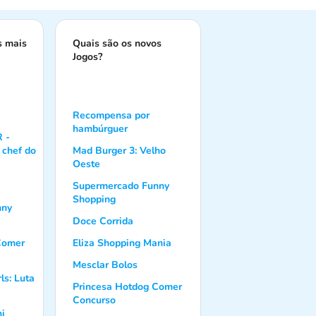
s mais
Quais são os novos
Jogos?
Recompensa por
hambúrguer
 -
 chef do
Mad Burger 3: Velho
Oeste
Supermercado Funny
Shopping
nny
Doce Corrida
Comer
Eliza Shopping Mania
Mesclar Bolos
ls: Luta
Princesa Hotdog Comer
Concurso
hi