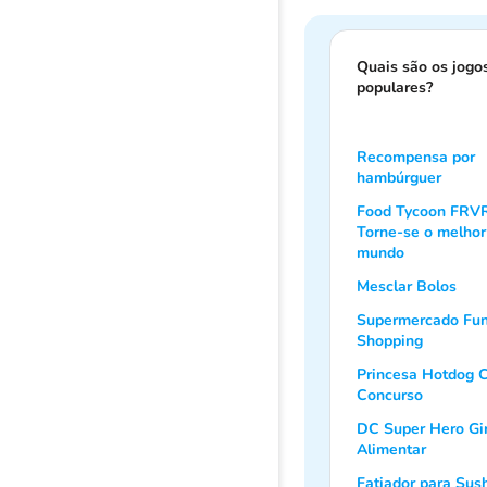
Quais são os jogo
populares?
Recompensa por
hambúrguer
Food Tycoon FRVR
Torne-se o melhor
mundo
Mesclar Bolos
Supermercado Fu
Shopping
Princesa Hotdog 
Concurso
DC Super Hero Gir
Alimentar
Fatiador para Sus