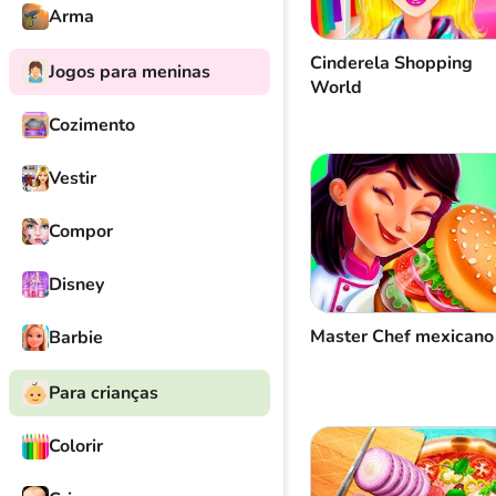
Arma
Cinderela Shopping
Jogos para meninas
World
Cozimento
Vestir
Compor
Disney
Master Chef mexicano
Barbie
Para crianças
Colorir