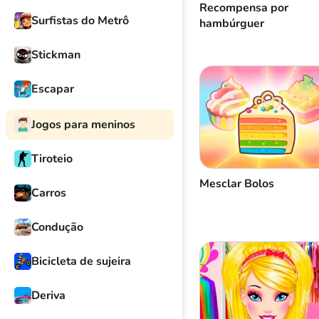
Recompensa por
Surfistas do Metrô
hambúrguer
Stickman
Escapar
Jogos para meninos
Tiroteio
Mesclar Bolos
Carros
Condução
Bicicleta de sujeira
Deriva