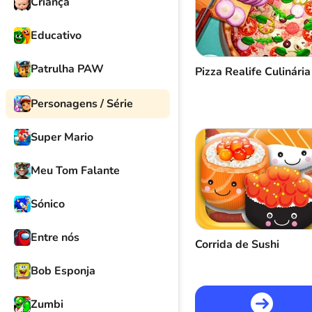
Criança
Educativo
Patrulha PAW
Pizza Realife Culinária
Personagens / Série
Super Mario
Meu Tom Falante
Sónico
Entre nós
Corrida de Sushi
Bob Esponja
Zumbi