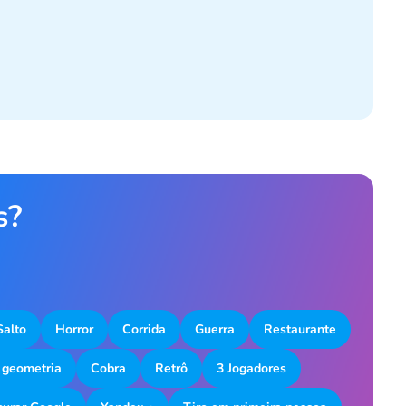
s?
Salto
Horror
Corrida
Guerra
Restaurante
 geometria
Cobra
Retrô
3 Jogadores