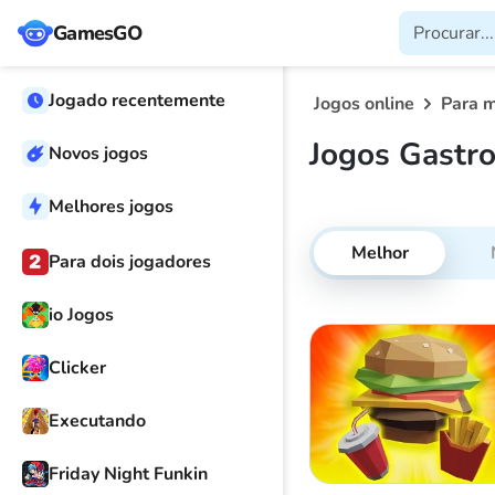
GamesGO
Jogado recentemente
Jogos online
Para 
Jogos Gastr
Novos jogos
Melhores jogos
Melhor
Para dois jogadores
io Jogos
Clicker
Executando
Friday Night Funkin