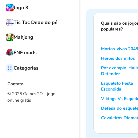
Jogo 3
Tic Tac Dedo do pé
Quais são os jogo
populares?
Mahjong
Mortos-vivos 2048
FNF mods
Heróis dos mitos
Categorias
Por exemplo, Hal
Defender
Esqueleto Festa
Contato
Escondida
© 2026 GamesGO - jogos
Vikings Vs Esquel
online grátis
Defesa do esquel
Cavaleiros Diama