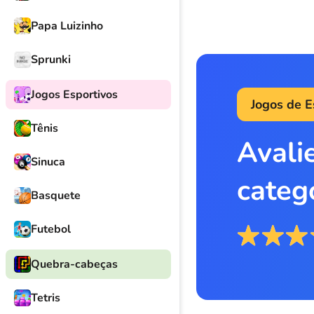
Papa Luizinho
Sprunki
Jogos Esportivos
Jogos de E
Tênis
Avali
Sinuca
categ
Basquete
Futebol
Quebra-cabeças
Tetris