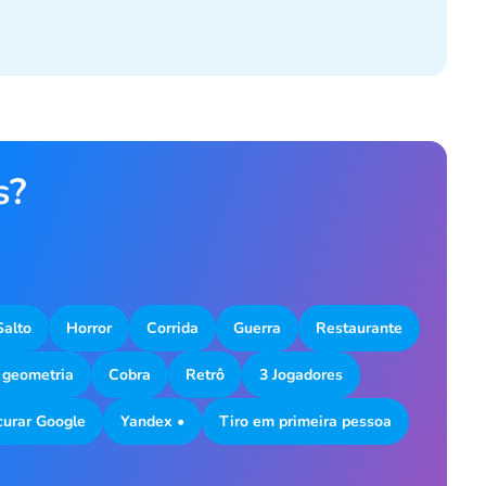
s?
Salto
Horror
Corrida
Guerra
Restaurante
 geometria
Cobra
Retrô
3 Jogadores
curar Google
Yandex •
Tiro em primeira pessoa