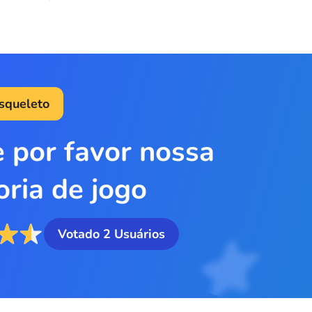
squeleto
e por favor nossa
oria de jogo
Votado
2
Usuários