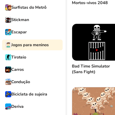
Mortos-vivos 2048
Surfistas do Metrô
Stickman
Escapar
Jogos para meninos
Tiroteio
Bad Time Simulator
Carros
(Sans Fight)
Condução
Bicicleta de sujeira
Deriva