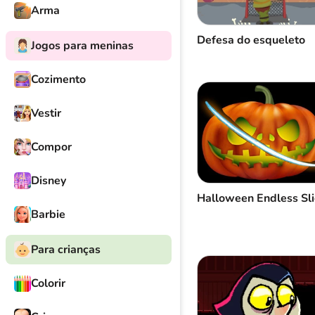
Arma
Defesa do esqueleto
Jogos para meninas
Cozimento
Vestir
Compor
Disney
Halloween Endless Sli
Barbie
Para crianças
Colorir