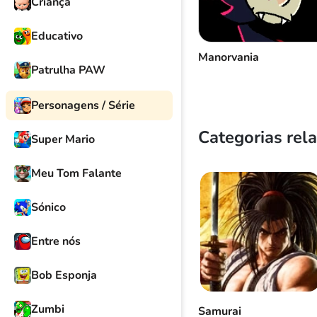
Criança
Educativo
Manorvania
Patrulha PAW
Personagens / Série
Categorias rel
Super Mario
Meu Tom Falante
Sónico
Entre nós
Bob Esponja
Zumbi
Samurai