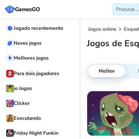
GamesGO
Jogado recentemente
Jogos online
Esque
Jogos de Esq
Novos jogos
Melhores jogos
Melhor
Para dois jogadores
io Jogos
Clicker
Executando
Friday Night Funkin