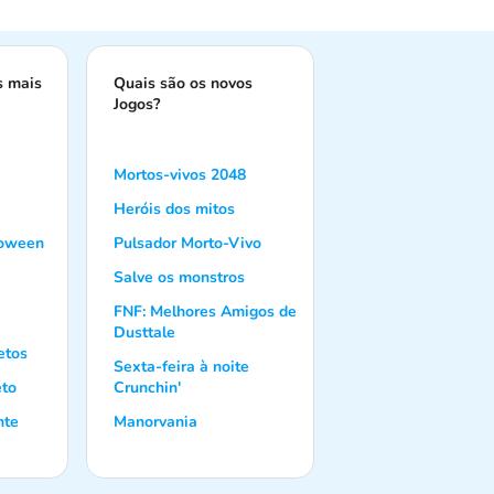
s mais
Quais são os novos
Jogos?
Mortos-vivos 2048
Heróis dos mitos
loween
Pulsador Morto-Vivo
Salve os monstros
FNF: Melhores Amigos de
Dusttale
etos
Sexta-feira à noite
eto
Crunchin'
nte
Manorvania