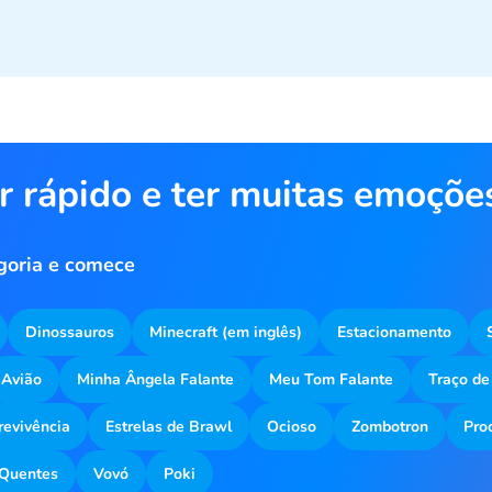
r rápido e ter muitas emoçõe
goria e comece
Dinossauros
Minecraft (em inglês)
Estacionamento
Avião
Minha Ângela Falante
Meu Tom Falante
Traço de
revivência
Estrelas de Brawl
Ocioso
Zombotron
Pro
Quentes
Vovó
Poki