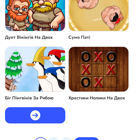
Дует Вікінгів На Двох
Сумо Паті
Біг Пінгвінів За Рибою
Хрестики Нолики На Двох