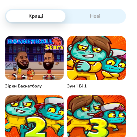
Кращі
Нові
Зірки Баскетболу
Зум і Бі 1