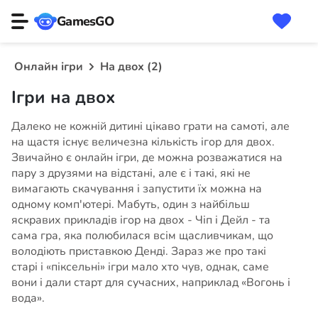
GamesGO
Онлайн ігри
На двох (2)
Ігри на двох
Далеко не кожній дитині цікаво грати на самоті, але
на щастя існує величезна кількість ігор для двох.
Звичайно є онлайн ігри, де можна розважатися на
пару з друзями на відстані, але є і такі, які не
вимагають скачування і запустити їх можна на
одному комп'ютері. Мабуть, один з найбільш
яскравих прикладів ігор на двох - Чіп і Дейл - та
сама гра, яка полюбилася всім щасливчикам, що
володіють приставкою Денді. Зараз же про такі
старі і «піксельні» ігри мало хто чув, однак, саме
вони і дали старт для сучасних, наприклад «Вогонь і
вода».