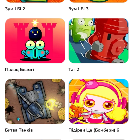
Зум і Бі 2
Зум і Бі 3
Палац Бламгі
Таг 2
Битва Танків
Підірви Це (Бомбери) 6