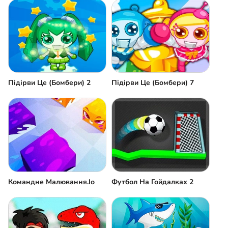
Підірви Це (Бомбери) 2
Підірви Це (Бомбери) 7
Командне Малювання.Іо
Футбол На Гойдалках 2