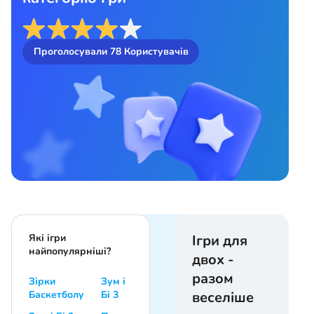
Проголосували
78
Користувачів
Які ігри
Ігри для
найпопулярніші?
двох -
разом
Зірки
Зум і
Баскетболу
Бі 3
веселіше