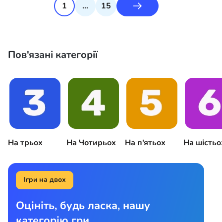
1
...
15
Пов'язані категорії
На трьох
На Чотирьох
На п'ятьох
На шістьо
Ігри на двох
Оцініть, будь ласка, нашу
категорію гри