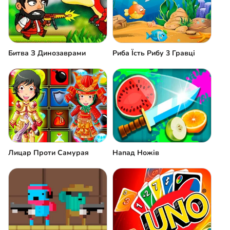
Риба Їсть Рибу 3 Гравці
Битва З Динозаврами
Лицар Проти Самурая
Напад Ножів