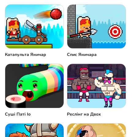
Катапульта Яничар
Спис Яничара
Суші Паті Іо
Реслінг на Двох