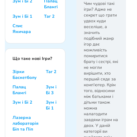
Зум і Бі 2
Палац
Чим чудові такі
Бламгі
ігри? Адже не
секрет що грати
Зум і Бі 1
Таг 2
удвох куди
Спис
веселіше, а
Яничара
значить
подібний жанр
ігор дає
можливість
помиритися
Що таке нові Ігри?
брату і сестрі, які
не могли
Зірки
Таг 2
вирішити, хто
Баскетболу
перший сяде за
комп'ютер. Крім
Палац
Зум і
того, відносини
Бламгі
Бі 3
між батьками і
Зум і Бі 2
Зум і
дітьми також
Бі 1
можна
налагодити
Лазерна
завдяки іграм на
лабораторія
двох. У даній
Біп та Піп
категорії ви