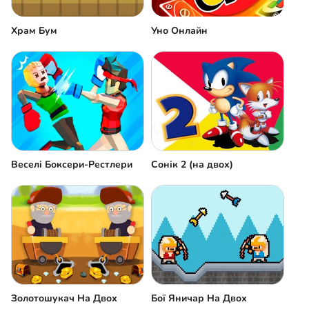
Храм Бум
Уно Онлайн
Веселі Боксери-Рестлери
Сонік 2 (на двох)
Золотошукач На Двох
Бої Яничар На Двох