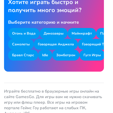
Хотите играть быстро и
получить много эмоций?
Выберите категорию и начните
Огонь и Вода
Динозавры
Майнкрафт
Парков
Самолеты
Говорящая Анджела
Говорящий Том
Бравл Старс
Idle
Зомботрон
Гугл Игры
Я
Играйте бесплатно в браузерные игры онлайн на
сайте GamesGo. Для игры вам не нужно скачивать
игру или флеш плеер. Все игры на игровом
портале Геймс Гоу работают на слабых ПК,