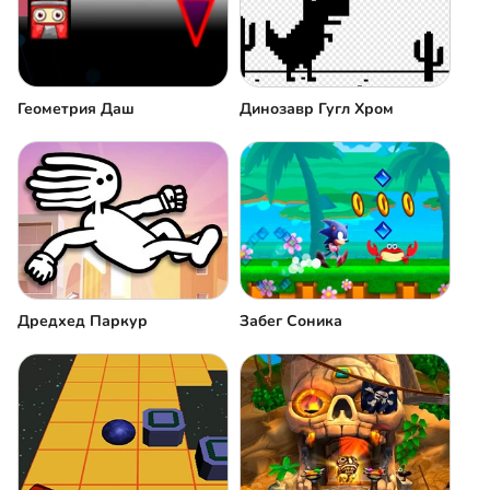
Геометрия Даш
Динозавр Гугл Хром
Дредхед Паркур
Забег Соника