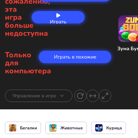
сожалению,
эта
игра
Играть
больше
сейчас
недоступна
Зума Бу
Только
Играть в похожие
для
компьютера
Управление в игре
Управлять курицей
Бегалки
Животные
Курица