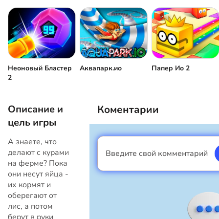
Неоновый Бластер
Аквапарк.ио
Папер Ио 2
2
Описание и
Коментарии
цель игры
А знаете, что
делают с курами
Введите свой комментарий
Я мальчик
на ферме? Пока
они несут яйца -
их кормят и
оберегают от
лис, а потом
берут в руки