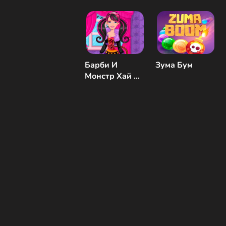
Барби И
Зума Бум
Монстр Хай На
Хэллоуин