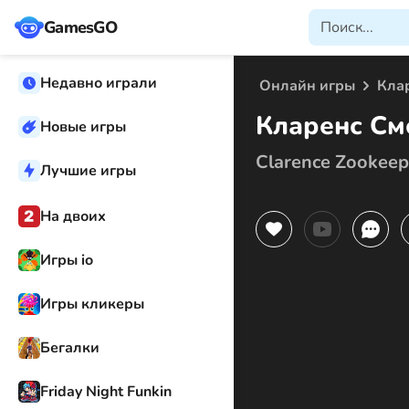
GamesGO
Недавно играли
Онлайн игры
Кла
Кларенс См
Новые игры
Clarence Zookeep
Лучшие игры
На двоих
Игры io
Игры кликеры
Бегалки
Friday Night Funkin