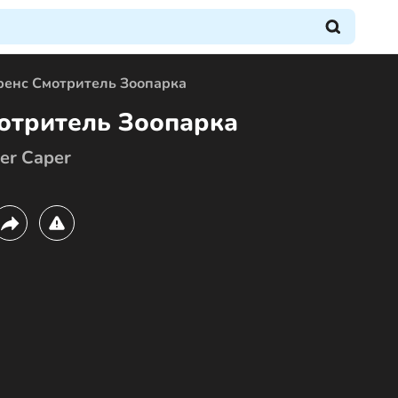
ренс Смотритель Зоопарка
отритель Зоопарка
er Caper