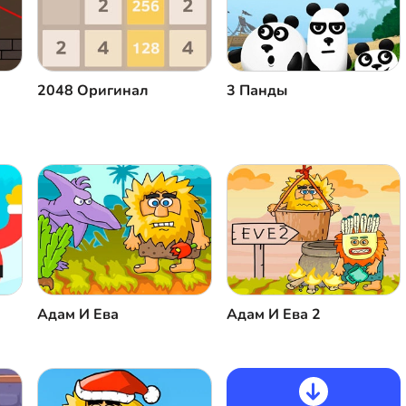
2048 Оригинал
3 Панды
Адам И Ева
Адам И Ева 2