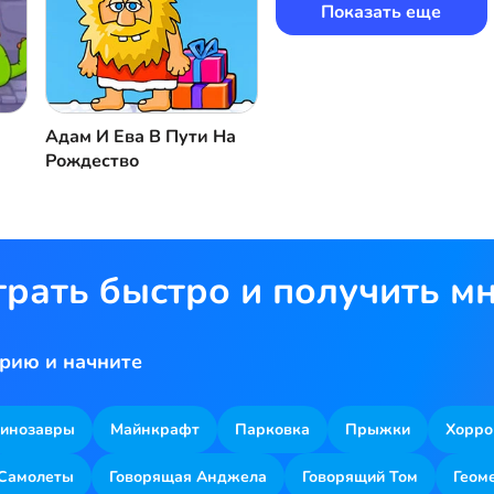
Показать еще
Адам И Ева В Пути На
Рождество
грать быстро и получить м
рию и начните
инозавры
Майнкрафт
Парковка
Прыжки
Хорро
Самолеты
Говорящая Анджела
Говорящий Том
Геом