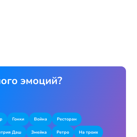
ного эмоций?
р
Гонки
Война
Ресторан
етрия Даш
Змейка
Ретро
На троих