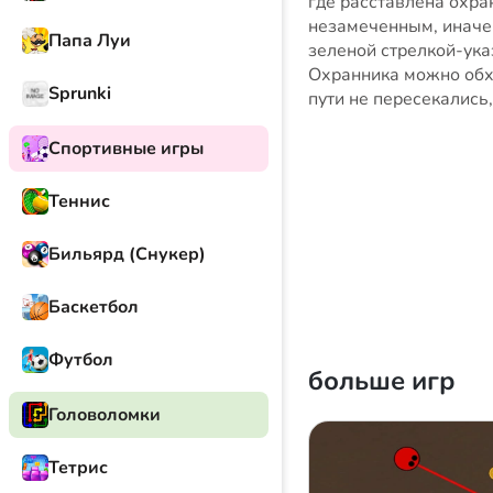
где расставлена охра
незамеченным, иначе 
Папа Луи
зеленой стрелкой-ука
Охранника можно обхо
Sprunki
пути не пересекались
Спортивные игры
Теннис
Бильярд (Снукер)
Баскетбол
Футбол
больше игр
Головоломки
Тетрис