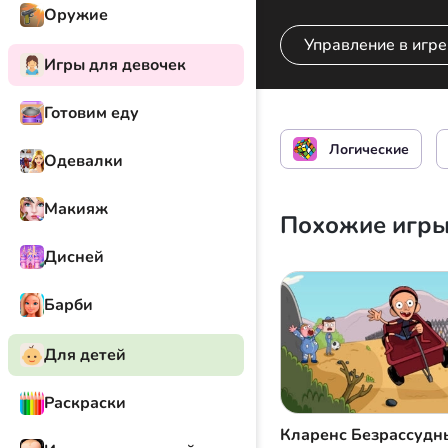
Оружие
Управление в игре
Игры для девочек
Готовим еду
Передвижение Кл
Логические
Одевалки
Макияж
Похожие игр
Дисней
Барби
Для детей
Раскраски
Кларенс Безрассудн