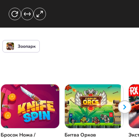
Зоопарк
Бросок Ножа /
Битва Орков
Экс