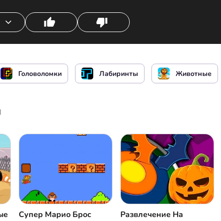
аренс
Головоломки
Лабиринты
Животные
ы
ые
Супер Марио Брос
Развлечение На