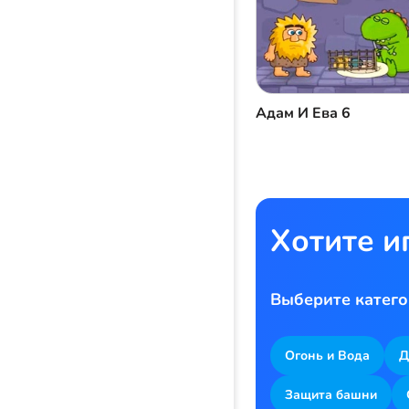
Адам И Ева 6
Хотите и
Выберите катего
Огонь и Вода
Д
Защита башни