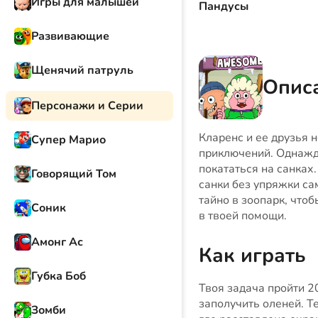
Игры для малышей
Пандусы
Развивающие
Щенячий патруль
Описа
Персонажи и Серии
Кларенс и ее друзья 
Супер Марио
приключений. Однажд
покататься на санках.
Говорящий Том
санки без упряжки са
тайно в зоопарк, что
Соник
в твоей помощи.
Амонг Ас
Как играть
Губка Боб
Твоя задача пройти 2
заполучить оленей. Т
Зомби