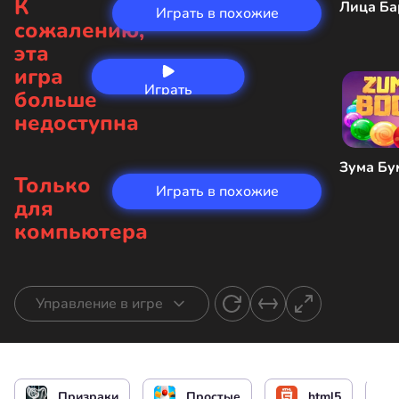
К
Лица Ба
Играть в похожие
сожалению,
эта
игра
Играть
больше
сейчас
недоступна
Зума Бу
Только
Играть в похожие
для
компьютера
Управление в игре
Начать петь
или
Призраки
Простые
html5