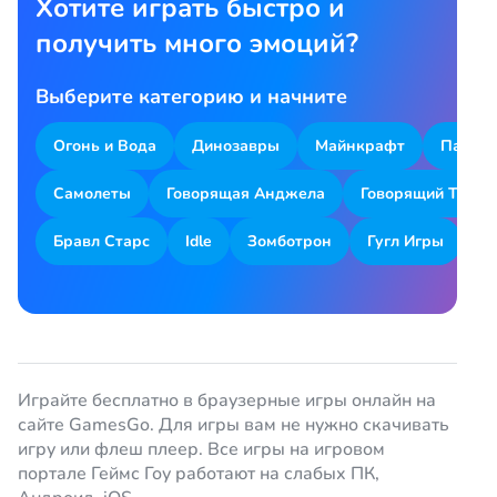
Хотите играть быстро и
получить много эмоций?
Выберите категорию и начните
Огонь и Вода
Динозавры
Майнкрафт
Парков
Самолеты
Говорящая Анджела
Говорящий Том
Бравл Старс
Idle
Зомботрон
Гугл Игры
Я
Играйте бесплатно в браузерные игры онлайн на
сайте GamesGo. Для игры вам не нужно скачивать
игру или флеш плеер. Все игры на игровом
портале Геймс Гоу работают на слабых ПК,