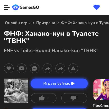
GamesGO
Онлайн игры
Призраки
ФНФ: Ханако-кун в Туал
ФНФ: Ханако-кун в Туалете
"ТВНК"
FNF vs Toilet-Bound Hanako-kun "TBHK"
Играть сейчас
8
Пробле