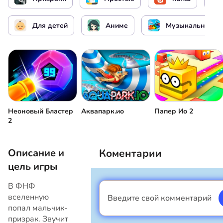
Запуск игры / Остановить игру / Выбор
уровня
Для детей
Аниме
Музыкальные
Начать заново
Изменить громкость
Неоновый Бластер
Аквапарк.ио
Папер Ио 2
2
Описание и
Коментарии
цель игры
В ФНФ
вселенную
Введите свой комментарий
Я мальчик
попал мальчик-
призрак. Звучит