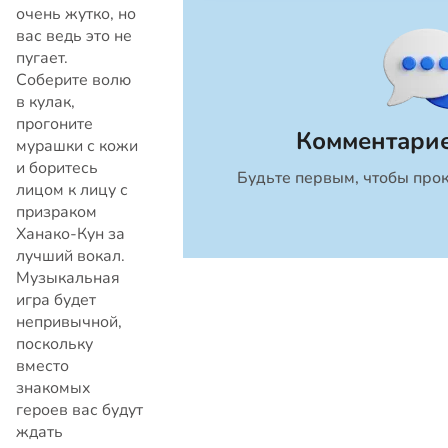
очень жутко, но
вас ведь это не
пугает.
Соберите волю
в кулак,
прогоните
Комментарие
мурашки с кожи
и боритесь
Будьте первым, чтобы прок
Закрыть
лицом к лицу с
призраком
Ханако-Кун за
лучший вокал.
Музыкальная
игра будет
непривычной,
поскольку
вместо
знакомых
героев вас будут
ждать